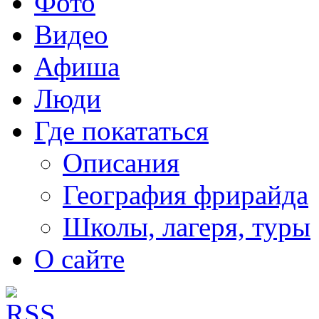
Фото
Видео
Афиша
Люди
Где покататься
Описания
География фрирайда
Школы, лагеря, туры
О сайте