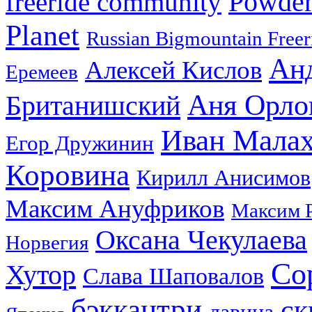
Powder
freeride community
Planet
Russian Bigmountain Freer
Ан
Алексей Кислов
Еремеев
Аня Орло
Британишский
Иван Мала
Егор Дружинин
Коровина
Кирилл Анисимов
Максим Ануфриков
Максим 
Оксана Чекулаева
Норвегия
Со
Хутор
Слава Шаповалов
бэккантри
ск