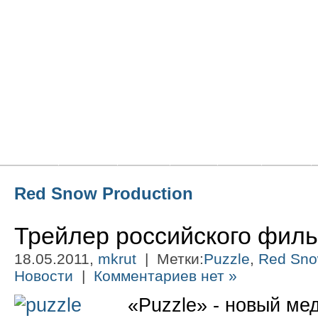
Главная
Новости
Статьи
Блоги
Фото
Видео
Red Snow Production
Трейлер российского фил
18.05.2011,
mkrut
| Метки:
Puzzle
,
Red Sno
Новости
|
Комментариев нет »
«Puzzle» - новый ме