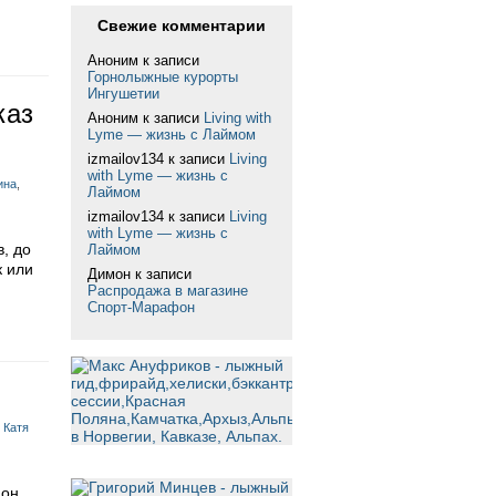
Свежие комментарии
Аноним
к записи
Горнолыжные курорты
Ингушетии
каз
Аноним
к записи
Living with
Lyme — жизнь с Лаймом
izmailov134
к записи
Living
with Lyme — жизнь с
ина
,
Лаймом
izmailov134
к записи
Living
with Lyme — жизнь с
в, до
Лаймом
к или
Димон
к записи
Распродажа в магазине
Спорт-Марафон
,
Катя
 он