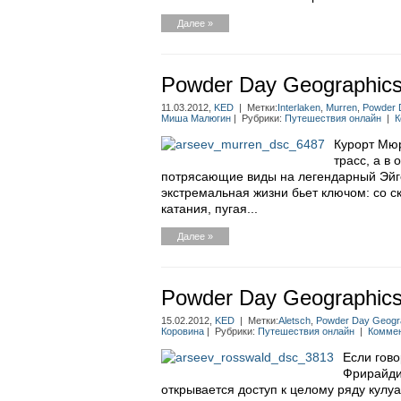
Далее »
Powder Day Geographics:
11.03.2012,
KED
| Метки:
Interlaken
,
Murren
,
Powder 
Миша Малюгин
| Рубрики:
Путешествия онлайн
|
К
Курорт Мюр
трасс, а в
потрясающие виды на легендарный Эйге
экстремальная жизни бьет ключом: со с
катания, пугая...
Далее »
Powder Day Geographic
15.02.2012,
KED
| Метки:
Aletsch
,
Powder Day Geogr
Коровина
| Рубрики:
Путешествия онлайн
|
Коммен
Если гово
Фрирайдит
открывается доступ к целому ряду кулу