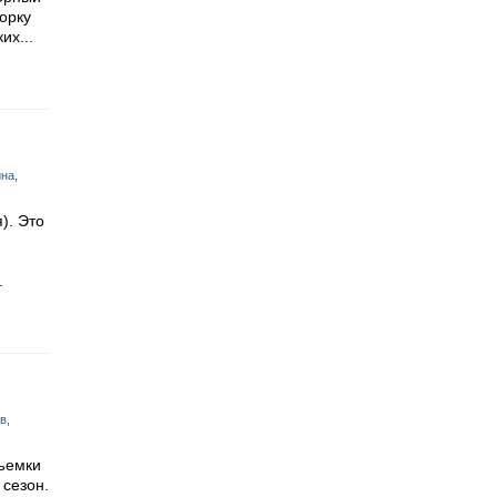
орку
их...
ина
,
). Это
.
ов
,
Съемки
 сезон.