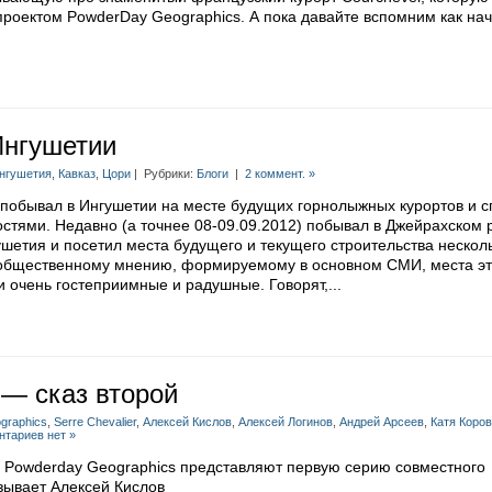
роектом PowderDay Geographics. А пока давайте вспомним как на
Ингушетии
нгушетия
,
Кавказ
,
Цори
| Рубрики:
Блоги
|
2 коммент. »
 побывал в Ингушетии на месте будущих горнолыжных курортов и 
остями. Недавно (а точнее 08-09.09.2012) побывал в Джейрахском 
шетия и посетил места будущего и текущего строительства нескол
 общественному мнению, формируемому в основном СМИ, места эт
 очень гостеприимные и радушные. Говорят,...
 — сказ второй
graphics
,
Serre Chevalier
,
Алексей Кислов
,
Алексей Логинов
,
Андрей Арсеев
,
Катя Коро
тариев нет »
 Powderday Geographics представляют первую серию совместного
зывает Алексей Кислов