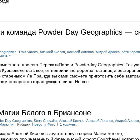
огда!
 и команда Powder Day Geographics — с
eographics
,
Trois Vallees
,
Алексей Кислов
,
Алексей Логинов
,
Андрей Арсеев
,
Катя Коров
мент. »
вместного проекта ПерекатиПоле и Powderday Geographics. Так уж
в Куршевеле есть все, от неприлично дорогих гостиниц и ресторано
 стареньком Ле Пра, где вы сами сможете приготовить себе завтра
алом недорогого французского вина. Но все...
Магии Белого в Бриансоне
er Day Geographics
,
Serre Chevalier
,
Алексей Кислов
,
Алексей Логинов
,
Андрей Арсеев
Малюгин
| Рубрики:
Новости
,
Фото
|
1 коммент.
скоро Алексей Кислов выпустит новую серию Магии Белого,
ывающую про знаменитый французский курорт Courchevel, которую