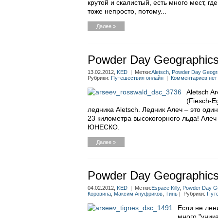
крутой и скалистый, есть много мест, гд
тоже непросто, потому...
Далее »
Powder Day Geographic
13.02.2012,
KED
| Метки:
Aletsch
,
Powder Day Geogr
Рубрики:
Путешествия онлайн
|
Комментариев нет
Aletsch A
(Fiesch-E
ледника Aletsch. Ледник Алеч – это оди
23 километра высокогорного льда! Але
ЮНЕСКО.
Далее »
Powder Day Geographics
04.02.2012,
KED
| Метки:
Espace Killy
,
Powder Day G
Коровина
,
Максим Ануфриков
,
Тинь
| Рубрики:
Пут
Если не лен
много "уник