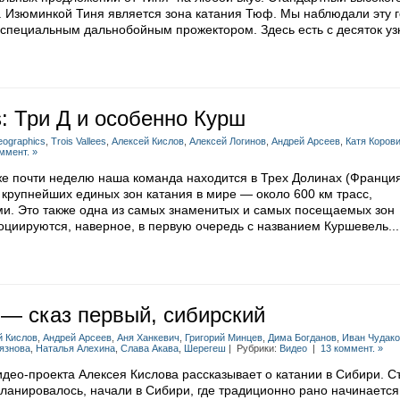
. Изюминкой Тиня является зона катания Тюф. Мы наблюдали эту г
 специальным дальнобойным прожектором. Здесь есть с десяток узк
: Три Д и особенно Курш
ographics
,
Trois Vallees
,
Алексей Кислов
,
Алексей Логинов
,
Андрей Арсеев
,
Катя Коров
ммент. »
же почти неделю наша команда находится в Трех Долинах (Франция
 крупнейших единых зон катания в мире — около 600 км трасс,
и. Это также одна из самых знаменитых и самых посещаемых зон
оциируются, наверное, в первую очередь с названием Куршевель...
 — сказ первый, сибирский
й Кислов
,
Андрей Арсеев
,
Аня Ханкевич
,
Григорий Минцев
,
Дима Богданов
,
Иван Чудак
язнова
,
Наталья Алехина
,
Слава Акава
,
Шерегеш
| Рубрики:
Видео
|
13 коммент. »
идео-проекта Алексея Кислова рассказывает о катании в Сибири. 
планировалось, начали в Сибири, где традиционно рано начинается