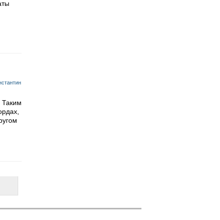
аты
нстантин
. Таким
ордах,
ругом