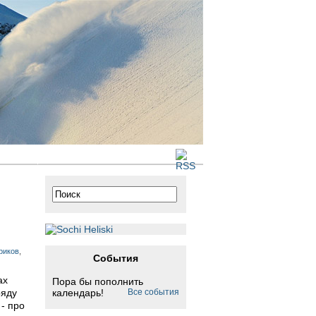
 сайте
риков
,
События
ах
Пора бы пополнить
календарь!
Все события
ряду
- про