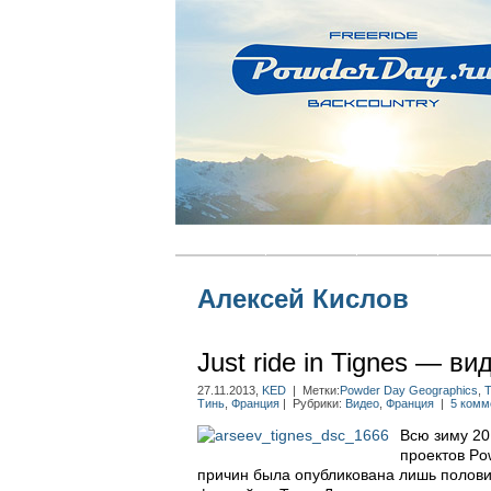
Главная
Новости
Статьи
Блог
Алексей Кислов
Just ride in Tignes — в
27.11.2013,
KED
| Метки:
Powder Day Geographics
,
T
Тинь
,
Франция
| Рубрики:
Видео
,
Франция
|
5 комм
Всю зиму 20
проектов Po
причин была опубликована лишь полови