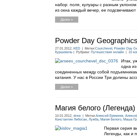
набор: поля, кулуары с разным уклоном
из окна каждый вечер, ее подсвечивают
Далее »
Powder Day Geographics
27.01.2012,
KED
| Метки:
Courchevel
,
Powder Day Ge
Куршевель
| Рубрики:
Путешествия онлайн
|
10 ко
Итак, у
одна из
соединенных между собой подъемникам
катания. У нас в России Три долины асс
Далее »
Магия белого (Легенда)
10.01.2012,
drew
| Метки:
Алексей Еремеев
,
Алексе
Константин Либосан
,
Лужба
,
Магия Белого
,
Маша Гр
Первая серия в
Легенды, как и 