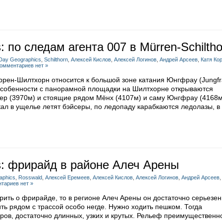
 по следам агента 007 в Mürren-Schiltho
Day Geographics
,
Schilthorn
,
Алексей Кислов
,
Алексей Логинов
,
Андрей Арсеев
,
Катя Ко
омментариев нет »
рен-Шилтхорн относится к большой зоне катания Юнгфрау (Jungfr
 особенности с панорамной площадки на Шилтхорне открываются
р (3970м) и стоящие рядом Мёнх (4107м) и саму Юнгфрау (4168м)
кал в ущелье летят бэйсеры, по ледопаду карабкаются ледолазы, в
s: фрирайд в районе Алеч Арены
aphics
,
Rosswald
,
Алексей Еремеев
,
Алексей Кислов
,
Алексей Логинов
,
Андрей Арсеев
тариев нет »
рить о фрирайде, то в регионе Алеч Арены он достаточно серьезен
ь рядом с трассой особо негде. Нужно ходить пешком. Тогда
аров, достаточно длинных, узких и крутых. Рельеф преимущественн