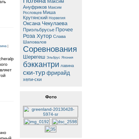
Поляна
Максим
ать
Ануфриков
Максим
Миша
Рословцев
Крутянский
Норвегия
Оксана Чекулаева
Прочее
Приэльбрусье
Роза Хутор
Слава
Шаповалов
вина
|
Соревнования
Шерегеш
Эльбрус
Япония
cheralp
бэккантри
кого
лавина
авляет
ски-тур
фрирайд
той
хели-ски
Фото
чно
горный