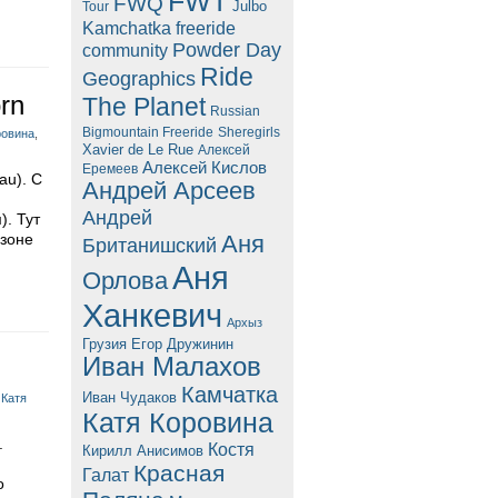
FWT
FWQ
Julbo
Tour
Kamchatka freeride
Powder Day
community
Ride
Geographics
rn
The Planet
Russian
Bigmountain Freeride
Sheregirls
ровина
,
Xavier de Le Rue
Алексей
Алексей Кислов
Еремеев
au). С
Андрей Арсеев
Андрей
. Тут
Аня
 зоне
Британишский
Аня
Орлова
Ханкевич
Архыз
Грузия
Егор Дружинин
Иван Малахов
Камчатка
Иван Чудаков
,
Катя
Катя Коровина
.
Костя
Кирилл Анисимов
Красная
Галат
о