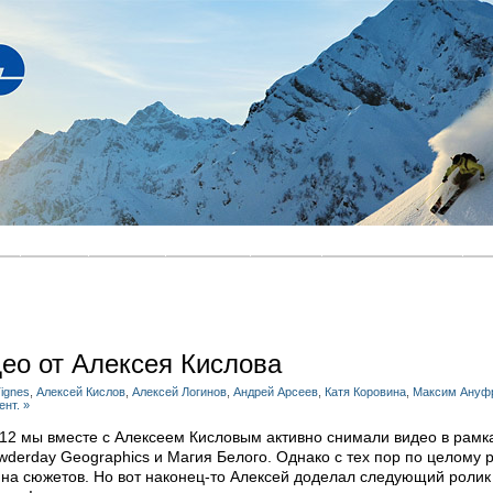
и
Фото
Видео
Афиша
Люди
Где покататься
О
идео от Алексея Кислова
ignes
,
Алексей Кислов
,
Алексей Логинов
,
Андрей Арсеев
,
Катя Коровина
,
Максим Ануф
ент. »
12 мы вместе с Алексеем Кисловым активно снимали видео в рамк
wderday Geographics и Магия Белого. Однако с тех пор по целому 
на сюжетов. Но вот наконец-то Алексей доделал следующий ролик 