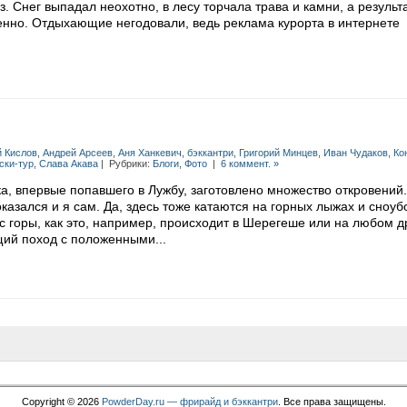
. Снег выпадал неохотно, в лесу торчала трава и камни, а результ
енно. Отдыхающие негодовали, ведь реклама курорта в интернете
й Кислов
,
Андрей Арсеев
,
Аня Ханкевич
,
бэккантри
,
Григорий Минцев
,
Иван Чудаков
,
Ко
ски-тур
,
Слава Акава
| Рубрики:
Блоги
,
Фото
|
6 коммент. »
а, впервые попавшего в Лужбу, заготовлено множество откровений
казался и я сам. Да, здесь тоже катаются на горных лыжах и сноуб
 с горы, как это, например, происходит в Шерегеше или на любом д
щий поход с положенными...
Copyright © 2026
PowderDay.ru — фрирайд и бэккантри
. Все права защищены.