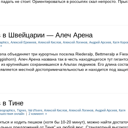
е падать не стоит. Ориентироваться в россыпях скал непросто. Прыг
s в Швейцарии — Алеч Арена
aphics
,
Алексей Еремеев
,
Алексей Кислов
,
Алексей Логинов
,
Андрей Арсеев
,
Катя Коро
 »
rena объединяет три курортных поселка Riederalp, Bettmeralp и Fies
ggishorn). Алеч Арена названа так в честь находящегося тут гигантс
н из крупнейших сохранившихся в Альпах ледников. Его длина сост
ч является местной достопримечательностью и находится под защи
 в Тине
eographics
,
Tignes
,
Val d'Isere
,
Алексей Кислов
,
Алексей Логинов
,
Андрей Арсеев
,
Катя
ешествия онлайн
|
2 коммент. »
иться и ходить пешком (хотя бы 10-20 минут), можно найти достато
альных предложений от Тиня" на любой вкус. Стандартный высоко