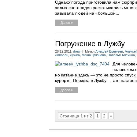
Однако погода приготовила нам сюрприз
хилых снегопадов раскатывались мгнов
зазывала людей на «большой...
Далее »
Погружение в Лужбу
28.12.2011,
drew
| Метки:
Алексей Еремеев
,
Алексе
Либосан
,
Лужба
,
Маша Грязнова
,
Наталья Алехина
,
Для человек
человеком о
но катание здесь — это не просто спуск
курорте. Поездка в Лужбу — это настоя
Далее »
Страница 1 из 2
1
2
»