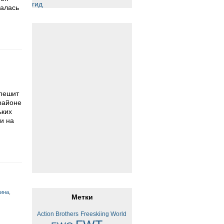
чалась
спешит
районе
ьких
и на
вина
,
Метки
Action Brothers
Freeskiing World