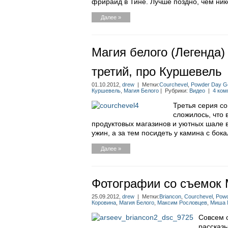
фрирайд в Тине. Лучше поздно, чем ник
Далее »
Магия белого (Легенда)
третий, про Куршевель
01.10.2012,
drew
| Метки:
Courchevel
,
Powder Day G
Куршевель
,
Магия Белого
| Рубрики:
Видео
|
4 ком
Третья серия со
сложилось, что 
продуктовых магазинов и уютных шале в
ужин, а за тем посидеть у камина с бок
Далее »
Фотографии со съемок 
25.09.2012,
drew
| Метки:
Briancon
,
Courchevel
,
Powd
Коровина
,
Магия Белого
,
Максим Рословцев
,
Миша 
Совсем 
рассказ