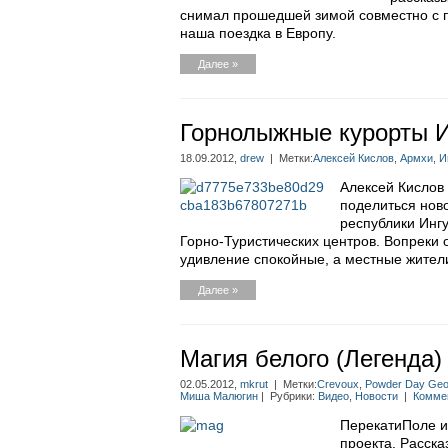
снимал прошедшей зимой совместно с п
наша поездка в Европу.
Далее »
Горнолыжные курорты 
18.09.2012,
drew
| Метки:
Алексей Кислов
,
Армхи
,
И
Алексей Кислов
поделиться нов
республики Ингу
Горно-Туристических центров. Вопреки
удивление спокойные, а местные жители
Далее »
Магия белого (Легенда)
02.05.2012,
mkrut
| Метки:
Crevoux
,
Powder Day Geo
Миша Малюгин
| Рубрики:
Видео
,
Новости
|
Коммен
ПерекатиПоле и
проекта. Расска