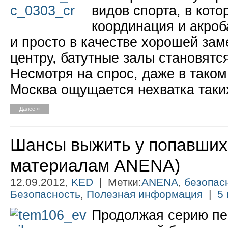
видов спорта, в кото
координация и акроб
и просто в качестве хорошей за
центру, батутные залы становятс
Несмотря на спрос, даже в таком
Москва ощущается нехватка таки
Далее »
Шансы выжить у попавших 
материалам ANENA)
12.09.2012,
KED
| Метки:
ANENA
,
безопас
Безопасность
,
Полезная информация
|
5 
Продолжая серию пе