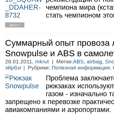
чемпиона мира (кста
стать чемпионом этог
Далее »
Суммарный опыт провоза 
Snowpulse и ABS в самоле
28.01.2011,
mkrut
| Метки:
ABS
,
airbag
,
Sno
эйрбэг
| Рубрики:
Полезная информация
,
Проблема заключаетс
рюкзаках использую
газом - изначально 
запрещено к перевозке практиче
авиакомпаниями и аэропортами.