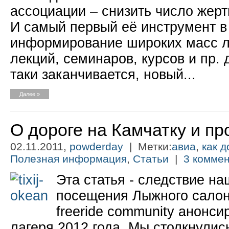
ассоциации – снизить число жерт
И самый первый её инструмент в 
информирование широких масс лю
лекций, семинаров, курсов и пр.
таки заканчивается, новый...
Далее »
О дороге на Камчатку и п
02.11.2011,
powderday
| Метки:
авиа
,
как д
Полезная информация
,
Статьи
|
3 коммен
Эта статья - следствие на
посещения Лыжного салон
freeride community анонс
лагеря 2012 года. Мы столкнулис