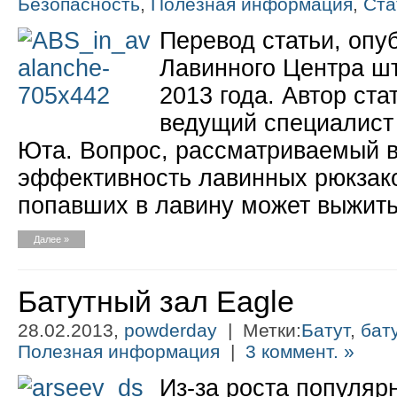
Безопасность
,
Полезная информация
,
Ста
Перевод статьи, опу
Лавинного Центра ш
2013 года. Автор ста
ведущий специалист
Юта. Вопрос, рассматриваемый в 
эффективность лавинных рюкзако
попавших в лавину может выжить
Далее »
Батутный зал Eagle
28.02.2013,
powderday
| Метки:
Батут
,
бат
Полезная информация
|
3 коммент. »
Из-за роста популяр