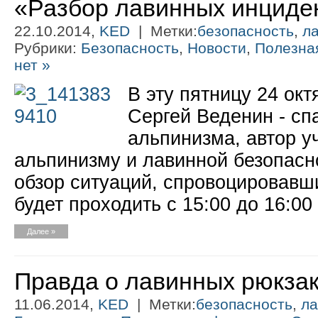
«Разбор лавинных инциде
22.10.2014,
KED
| Метки:
безопасность
,
л
Рубрики:
Безопасность
,
Новости
,
Полезна
нет »
В эту пятницу 24 ок
Сергей Веденин - спа
альпинизма, автор у
альпинизму и лавинной безопасно
обзор ситуаций, спровоцировавш
будет проходить с 15:00 до 16:00
Далее »
Правда о лавинных рюкза
11.06.2014,
KED
| Метки:
безопасность
,
ла