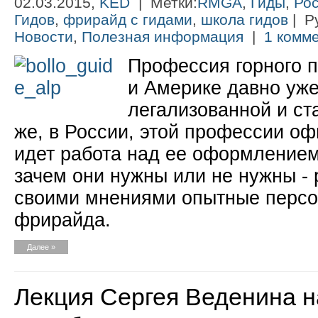
02.03.2015,
KED
| Метки:
RMGA
,
Гиды
,
Рос
Гидов
,
фрирайд с гидами
,
школа гидов
| Р
Новости
,
Полезная информация
|
1 комме
Профессия горного п
и Америке давно уже
легализованной и ст
же, в России, этой профессии оф
идет работа над ее оформлением.
зачем они нужны или не нужны -
своими мнениями опытные персо
фрирайда.
Далее »
Лекция Сергея Веденина 