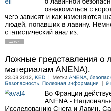
о лавинной безопасн
ознакомиться с корот
чего зависят и как изменяются 
людей, попавших в лавину. Немн
статистический анализ.
Далее »
Ложные представления о л
материалам ANENA).
23.08.2012,
KED
| Метки:
ANENA
,
безопас
Безопасность
,
Полезная информация
|
9 
Во Франции действуе
ANENA - Национальн
Исследованию Снега и Лавин. Са