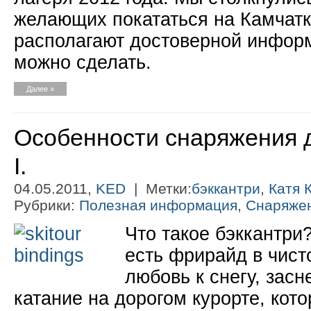
желающих покататься на Камчат
располагают достоверной информ
можно сделать.
Далее »
Особенности снаряжения д
I.
04.05.2011,
KED
| Метки:
бэккантри
,
Катя 
Рубрики:
Полезная информация
,
Снаряже
Что такое бэккантри?
есть фрирайд в чист
любовь к снегу, засн
катание на дорогом курорте, кот