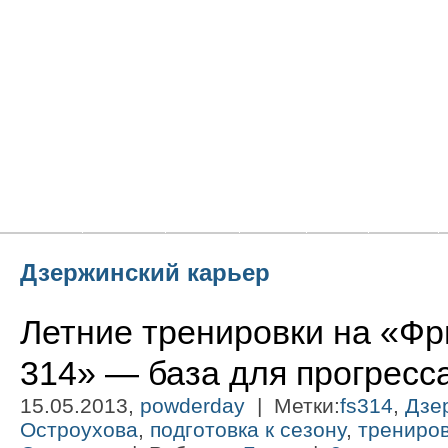
Главная
Новости
Статьи
Блоги
Фото
Видео
Дзержинский карьер
Летние тренировки на «Фр
314» — база для прогресс
15.05.2013,
powderday
| Метки:
fs314
,
Дзе
Остроухова
,
подготовка к сезону
,
трениро