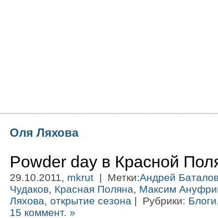
Главная
Новости
Статьи
Блоги
Фото
Видео
Оля Ляхова
Powder day в Красной Пол
29.10.2011,
mkrut
| Метки:
Андрей Батало
Чудаков
,
Красная Поляна
,
Максим Ануфри
Ляхова
,
открытие сезона
| Рубрики:
Блоги
15 коммент. »