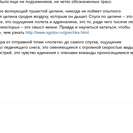
 было еще ни подъемников, ни четко обозначенных трасс.
 по волнующей пушистой целине, никогда не поймет опытного
 целина сродни воздуху, которым он дышит. Спуск по целине – это
, это ощущение полета и адреналина, это то, ради чего тысячи л
екоторых – это смысл жизни. Правда и научиться кататься, чтобы
е, чем узнать
http://www.sgotov.ru/grechka.html
.
 от отправной точки «полета» до самого спуска, ощущение
о леденящего снега, это сменяющиеся с огромной скоростью виды
быстрей, это чувство единения с членами команды проносящимися 