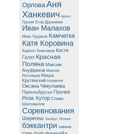
Аня
Орлова
Ханкевич
Архыз
Грузия
Егор Дружинин
Иван Малахов
Камчатка
Иван Чудаков
Катя Коровина
Костя
Кирилл Анисимов
Красная
Галат
Поляна
Максим
Ануфриков
Максим
Миша
Рословцев
Крутянский
Норвегия
Оксана Чекулаева
Прочее
Приэльбрусье
Роза Хутор
Слава
Шаповалов
Соревнования
Шерегеш
Эльбрус
Япония
бэккантри
лавина
ски-тур
фрирайд