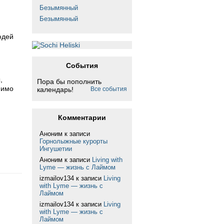
Безымянный
Безымянный
юдей
События
,
Пора бы пополнить
мимо
календарь!
Все события
Комментарии
Аноним
к записи
Горнолыжные курорты
Ингушетии
Аноним
к записи
Living with
Lyme — жизнь с Лаймом
izmailov134
к записи
Living
with Lyme — жизнь с
Лаймом
izmailov134
к записи
Living
with Lyme — жизнь с
Лаймом