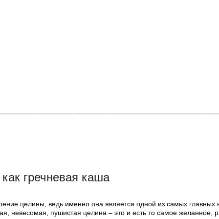
и
Фото
Видео
Афиша
Люди
Где покататься
О
как гречневая каша
оение целины, ведь именно она является одной из самых главных 
я, невесомая, пушистая целина – это и есть то самое желанное, 