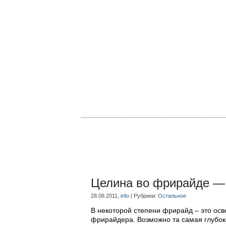
Главная
Новости
Статьи
Блог
Целина во фрирайде — 
28.08.2011,
info
| Рубрики:
Остальное
В некоторой степени фрирайд – это осв
фрирайдера. Возможно та самая глубока