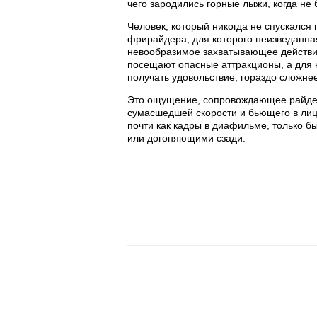
чего зародились горные лыжи, когда не
Человек, который никогда не спускался
фрирайдера, для которого неизведанная
невообразимое захватывающее действие
посещают опасные аттракционы, а для н
получать удовольствие, гораздо сложне
Это ощущение, сопровождающее райдера
сумасшедшей скорости и бьющего в лиц
почти как кадры в диафильме, только 
или догоняющими сзади.