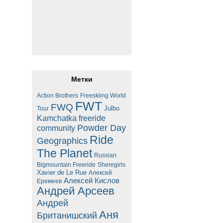
Метки
Action Brothers
Freeskiing World
FWT
FWQ
Julbo
Tour
Kamchatka freeride
Powder Day
community
Ride
Geographics
The Planet
Russian
Bigmountain Freeride
Sheregirls
Xavier de Le Rue
Алексей
Алексей Кислов
Еремеев
Андрей Арсеев
Андрей
Аня
Британишский