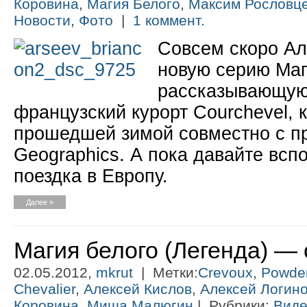
Коровина
,
Магия Белого
,
Максим Рословц
Новости
,
Фото
|
1 коммент.
Совсем скоро Ал
новую серию Маг
рассказывающую
французский курорт Courchevel, 
прошедшей зимой совместно с п
Geographics. А пока давайте вс
поездка в Европу.
Далее »
Магия белого (Легенда) — 
02.05.2012,
mkrut
| Метки:
Crevoux
,
Powder
Chevalier
,
Алексей Кислов
,
Алексей Логин
Коровина
,
Миша Малюгин
| Рубрики:
Вид