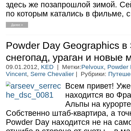
здесь же позапрошлой зимой. Се
по которым катались в фильме, сн
Далее »
Powder Day Geographics в S
снегопад, ураган и новые 
09.01.2012,
KED
| Метки:
Pelvoux
,
Powder 
Vincent
,
Serre Chevalier
| Рубрики:
Путеше
Всем привет! Уж
находится во Фра
Альпы на курорте 
Собственно штаб-квартира, а то
Powder Day находится не на само