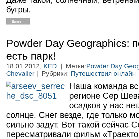
Даже такой, солнечный, ветреный
бугры.
Далее »
Powder Day Geographics: 
есть парк!
18.01.2012,
KED
| Метки:
Powder Day Geog
Chevalier
| Рубрики:
Путешествия онлайн
Наша команда вс
регионе Сер Шев
осадков у нас не
солнце. Снег везде, где только м
сильно задут. Вот такой сейчас 
пересматривали фильм «Траекто