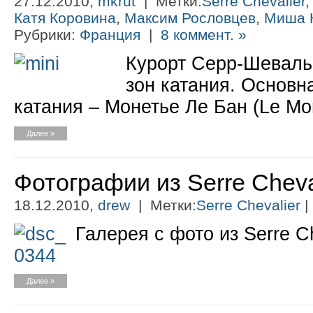
27.12.2010,
mkrut
| Метки:
Serre Chevalier
Катя Коровина
,
Максим Рословцев
,
Миша 
Рубрики:
Франция
|
8 коммент. »
Курорт Серр-Шеваль
зон катания. Основн
катания – Монетье Ле Бан (Le Mon
Далее »
Фотографии из Serre Cheva
18.12.2010,
drew
| Метки:
Serre Chevalier
|
Галерея с фото из Serre Ch
Далее »