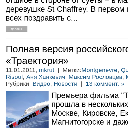
отшибе в стороне от суеты – в м
деревушке St Chaffrey. В первом 
всех поздравить с...
Далее »
Полная версия российско
«Траектория»
11.01.2011,
mkrut
| Метки:
Montgenevre
,
Qu
Risoul
,
Аня Ханкевич
,
Максим Рословцев
,
Рубрики:
Видео
,
Новости
|
13 коммент. »
Премьера фильма "Т
прошла в нескольких
Москве, Кировске, Е
Магнитогорске и даже