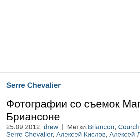
Главная
Новости
Статьи
Блоги
Фото
Видео
Serre Chevalier
Фотографии со съемок Маг
Бриансоне
25.09.2012,
drew
| Метки:
Briancon
,
Courch
Serre Chevalier
,
Алексей Кислов
,
Алексей 