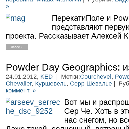
»
ПерекатиПоле и Pow
представляют перву
проекта. Рассказывает Алексей 
Далее »
Powder Day Geographics: и
24.01.2012,
KED
| Метки:
Courchevel
,
Powd
Chevalier
,
Куршевель
,
Серр Шевалье
| Руб
коммент. »
Вот мы и распро
Сер Че. Хоть в э
нас снегом, но в