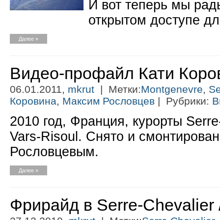
И вот теперь мы рад
открытом доступе дл
Далее »
Видео-профайл Кати Коро
06.01.2011,
mkrut
| Метки:
Montgenevre
,
Se
Коровина
,
Максим Рословцев
| Рубрики:
В
2010 год, Франция, курорты Serre
Vars-Risoul. Снято и смонтиров
Рословцевым.
Далее »
Фрирайд в Serre-Chevalier