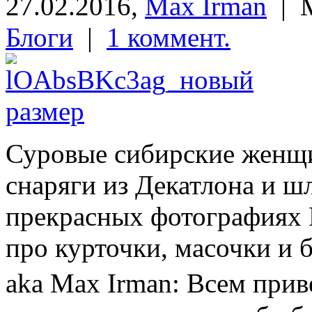
27.02.2016,
Max Irman
| М
Блоги
|
1 коммент.
Суровые сибирские женщ
снаряги из Декатлона и 
прекрасных фотографиях 
про курточки, масочки и
aka Max Irman: Всем при