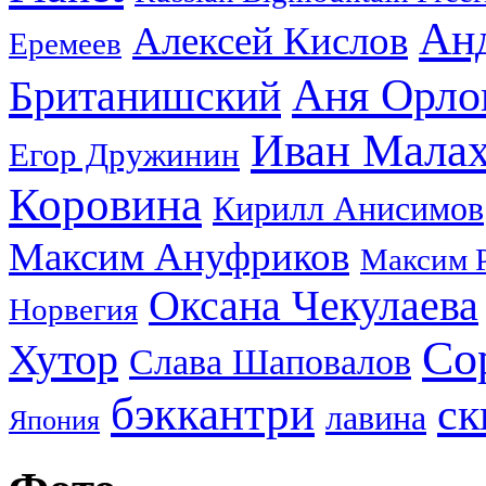
Ан
Алексей Кислов
Еремеев
Аня Орло
Британишский
Иван Мала
Егор Дружинин
Коровина
Кирилл Анисимов
Максим Ануфриков
Максим 
Оксана Чекулаева
Норвегия
Со
Хутор
Слава Шаповалов
бэккантри
ск
лавина
Япония