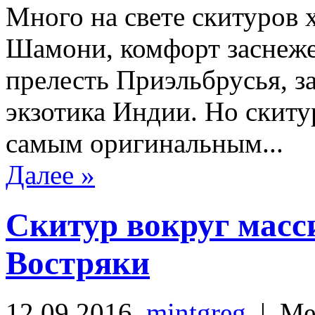
Много на свете скитуров 
Шамони, комфорт заснеже
прелесть Приэльбрусья, з
экзотика Индии. Но скит
самым оригинальным...
Далее »
Скитур вокруг масс
Востряки
12.09.2016,
mintgreg
| Ме