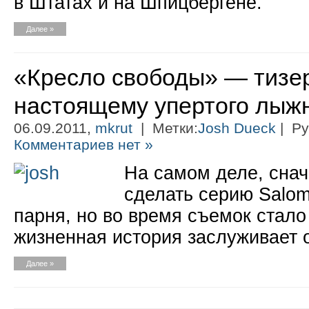
в Штатах и на Шпицбергене.
Далее »
«Кресло свободы» — тизер
настоящему упертого лыж
06.09.2011,
mkrut
| Метки:
Josh Dueck
| Ру
Комментариев нет »
На самом деле, сна
сделать серию Salom
парня, но во время съемок стало 
жизненная история заслуживает 
Далее »