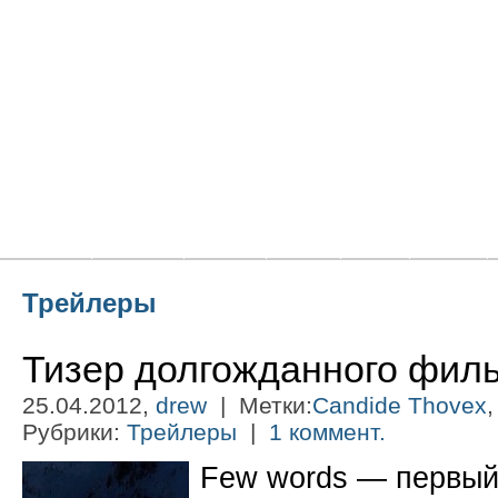
Главная
Новости
Статьи
Блоги
Фото
Видео
Трейлеры
Тизер долгожданного фил
25.04.2012,
drew
| Метки:
Candide Thovex
Рубрики:
Трейлеры
|
1 коммент.
Few words — первы