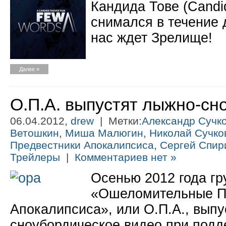
Кандида Тове (Candi
снимался в течение д
нас ждет Зрелище!
Далее »
О.П.А. выпустят лыжно-сн
06.04.2012,
drew
| Метки:
Александр Сучк
Ветошкин
,
Миша Малюгин
,
Николай Сучко
Предвестники Апокалипсиса
,
Сергей Спир
Трейлеры
|
Комментариев нет »
Осенью 2012 года гр
«Ошеломительные П
Апокалипсиса», или О.П.А., выпу
сноубордическое видео при подд