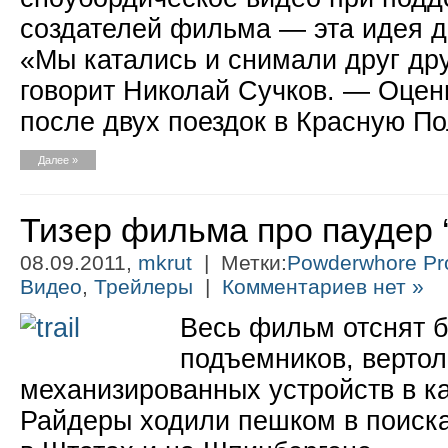
создателей фильма — эта идея да
«Мы катались и снимали друг дру
говорит Николай Сучков. — Оцен
после двух поездок в Красную Пол
Далее »
Тизер фильма про паудер ‘B
08.09.2011,
mkrut
| Метки:
Powderwhore Pr
Видео
,
Трейлеры
|
Комментариев нет »
Весь фильм отснят б
подъемников, вертол
механизированных устройств в ка
Райдеры ходили пешком в поиска