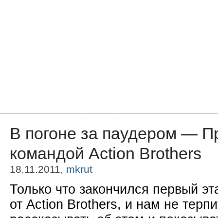
Главная
Новости
Статьи
Блоги
Фото
Видео
В погоне за паудером — П
командой Action Brothers
18.11.2011,
mkrut
Только что закончился первый э
от Action Brothers, и нам не терп