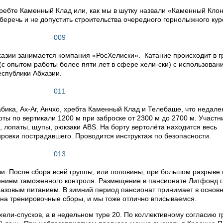
хребте Каменный Клад или, как мы в шутку назвали «Каменный Кло
беречь и не допустить строительства очередного горнолыжного кур
азии занимается компания «РосХелиски». Катание происходит в г
 (с опытом работы более пяти лет в сфере хели-ски) с использован
спублики Абхазии.
бика, Ах-Аг, Анчхо, хребта Каменный Клад и Телебаше, что недале
ты по вертикали 1200 м при заброске от 2300 м до 2700 м. Участн
 лопаты, щупы, рюкзаки ABS. На борту вертолёта находится весь
ровки пострадавшего. Проводится инструктаж по безопасности.
очи. После сбора всей группы, или половины, при большом разрыве 
ением таможенного контроля. Размещение в пансионате Литфонд г
хразовым питанием. В зимний период пансионат принимает в основ
на тренировочные сборы, и мы тоже отлично вписываемся.
хели-спусков, а в недельном туре 20. По коллективному согласию 