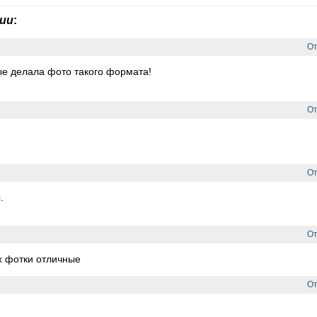
зии
:
От
е делала фото такого формата!
От
От
.
От
ых фотки отличные
От