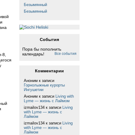
Безымянный
Безымянный
ливой
 и
рана
События
Пора бы пополнить
календарь!
Все события
-8,
щегося
у
Комментарии
Аноним
к записи
Горнолыжные курорты
Ингушетии
Аноним
к записи
Living with
Lyme — жизнь с Лаймом
зный
izmailov134
к записи
Living
я
with Lyme — жизнь с
Лаймом
izmailov134
к записи
Living
with Lyme — жизнь с
Лаймом