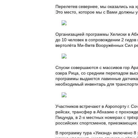
Перелетев севернее, мы оказались на 
Это место, которое мы с Вами должны у
Организацией программы Хелиски в Абх
до 10 человек в сопровождении 2 гидов
вертолёта Ми-8мтв Вооружённых Сил ре
Спуски совершаются с массивов гор Ара
озера Рица, со средним перепадом высо
программы выдаются лавинные датчика,
необходимый инвентарь для транспорти
Участников встречают в Аэропорту г. С
рейсах, трансфер в Абхазию с прохожд
Пицунда, в 2-х местных номерах с трё
российских спортсменов, приезжающих 
В программу тура «Уикэнд» включено 8 