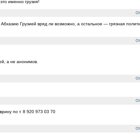
это именно грузия!
От
 Абхазию Грузией вряд ли возможно, а остальное — грязная полит
От
й, а не анонимов.
От
От
ину по т. 8 920 973 03 70
От