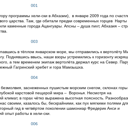
тору программы хели-ски в Абхазии), в январе 2009 года по счаст
ового царства. Там, где обитали предки современных горцев Нарты
ли каменные города Ацангуары. Апсны – душа пихт, Абхазия – ст
тва.
купавшись в тёплом январском море, мы отправились к вертолёту Ми
гу. Поднявшись ввысь, наши взоры устремились к горизонту искря
ого, а тем временем экипаж вертолёта держал курс на Север. Пар
нежный Гагринский хребет и гора Мамзышха.
е безмолвия, заснеженных пушистым морским снегом, склонах горы
лубокой карстовой пещерой мира – Воронья. Несмотря на
 климат, в горах чётко выражена высотная поясность. Разнообра
нас своими, казалось бы, бескрайними, как пух мягкими полями дл
горный гид в четвёртом поколении шамониар Фредерик Анси и
 опыт работы в хели-ски.