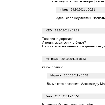
а вы поучите лучше географию — 
mkrut
29.10.2011 в 00:31
Здесь спор неуместен. Назвать
KED
18.10.2011 в 17:31
Товарисчи дорогие!
А подписываться xто будет?
Нам интересно мнение конкретных люде
mr_mozg
20.10.2011 в 18:23
какой прайс?
Маринэ
25.10.2011 в 10:33
Вы можете позвонить Александру Мавр
Гена
26.10.2011 в 10:54
Написали бы хоть порядок цифр