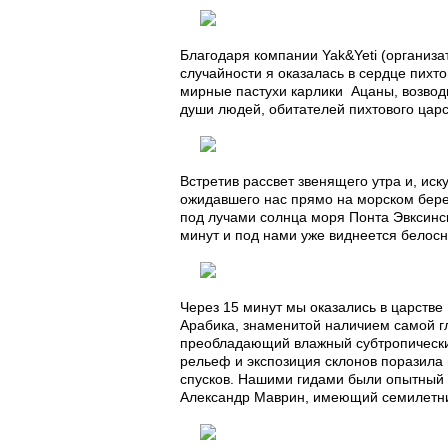
Благодаря компании Yak&Yeti (организа
случайности я оказалась в сердце пихт
мирные пастухи карлики Ацаны, возводи
души людей, обитателей пихтового царс
Встретив рассвет звенящего утра и, ис
ожидавшего нас прямо на морском бере
под лучами солнца моря Понта Эвксинск
минут и под нами уже виднеется белос
Через 15 минут мы оказались в царств
Арабика, знаменитой наличием самой г
преобладающий влажный субтропический
рельеф и экспозиция склонов поразила 
спусков. Нашими гидами были опытный 
Александр Маврин, имеющий семилетний