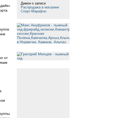
Димон
к записи
ндайк»
Распродажа в магазине
орта.
Спорт-Марафон
руппе
ием
ко от
икам
в
.
ном
группы