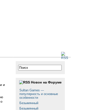
 сайте
Новое на Форуме
и и
Sultan Games —
популярность и основные
ою
особенности
 о
Безымянный
Безымянный