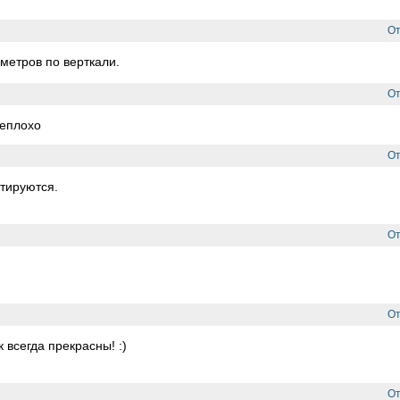
От
 метров по верткали.
От
 неплохо
От
ктируются.
От
От
 всегда прекрасны! :)
От