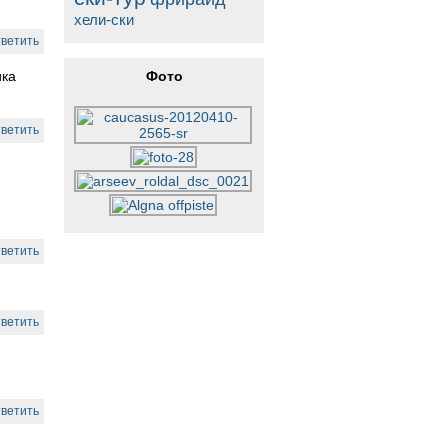
хели-ски
ветить
ика
Фото
ветить
ветить
ветить
ветить