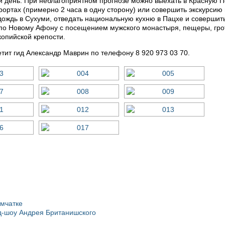
ый день. При неблагоприятном прогнозе можно выехать в Красную 
рортах (примерно 2 часа в одну сторону) или совершить экскурсию
дождь в Сухуми, отведать национальную кухню в Пацхе и совершит
я по Новому Афону с посещением мужского монастыря, пещеры, гро
опийской крепости.
тит гид Александр Маврин по телефону 8 920 973 03 70.
амчатке
д-шоу Андрея Британишского