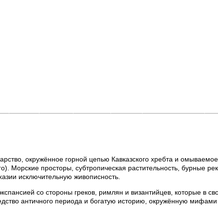
и
Фото
Видео
Афиша
Люди
Где покататься
О
арство, окружённое горной цепью Кавказского хребта и омываемое
о). Морские просторы, субтропическая растительность, бурные рек
хазии исключительную живописность.
спансией со стороны греков, римлян и византийцев, которые в св
едство античного периода и богатую историю, окружённую мифами