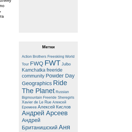
Поляну
 по
ь
та
Метки
Action Brothers
Freeskiing World
FWT
FWQ
Julbo
Tour
Kamchatka freeride
Powder Day
community
Ride
Geographics
The Planet
Russian
Bigmountain Freeride
Sheregirls
Xavier de Le Rue
Алексей
Алексей Кислов
Еремеев
Андрей Арсеев
Андрей
Аня
Британишский