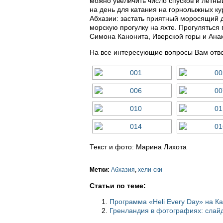
можно увеличить число спусков и лётн
на день для катания на горнолыжных ку
Абхазии: застать приятный моросящий 
морскую прогулку на яхте. Прогулятьс
Симона Канонита, Иверской горы и Анак
На все интересующие вопросы Вам отве
Текст и фото: Марина Лихота
Метки:
Абхазия
,
хели-ски
Статьи по теме:
Программа «Heli Every Day» на К
Гренландия в фотографиях: слай