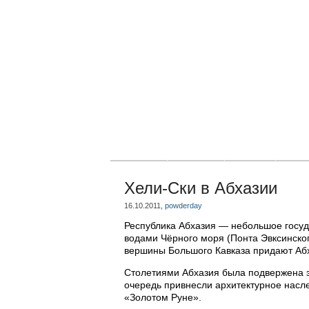
Главная
Новости
Статьи
Блог
Хели-Ски в Абхазии
16.10.2011,
powderday
Республика Абхазия — небольшое госуд
водами Чёрного моря (Понта Эвксинског
вершины Большого Кавказа придают Аб
Столетиями Абхазия была подвержена эк
очередь привнесли архитектурное насл
«Золотом Руне».