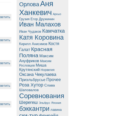
Аня
Орлова
Ханкевич
Архыз
ветить
Грузия
Егор Дружинин
Иван Малахов
Камчатка
Иван Чудаков
Катя Коровина
ветить
Костя
Кирилл Анисимов
Красная
Галат
Поляна
Максим
Ануфриков
Максим
ветить
Миша
Рословцев
Крутянский
Норвегия
Оксана Чекулаева
Прочее
Приэльбрусье
Роза Хутор
Слава
ветить
Шаповалов
Соревнования
Шерегеш
Эльбрус
Япония
ветить
бэккантри
лавина
ски-тур
фрирайд