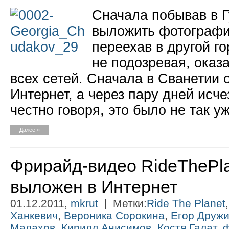
Сначала побывав в 
выложить фотографии
переехав в другой го
не подозревая, оказ
всех сетей. Сначала в Сванетии 
Интернет, а через пару дней исче
честно говоря, это было не так у
Далее »
Фрирайд-видео RideThePla
выложен в Интернет
01.12.2011,
mkrut
| Метки:
Ride The Planet
Ханкевич
,
Вероника Сорокина
,
Егор Друж
Малахов
,
Кирилл Анисимов
,
Костя Галат
,
ф