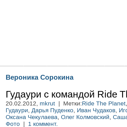
Главная
Новости
Статьи
Блоги
Фото
Видео
Вероника Сорокина
Гудаури с командой Ride T
20.02.2012,
mkrut
| Метки:
Ride The Planet
Гудаури
,
Дарья Пуденко
,
Иван Чудаков
,
Иг
Оксана Чекулаева
,
Олег Колмовский
,
Саша
Фото
|
1 коммент.