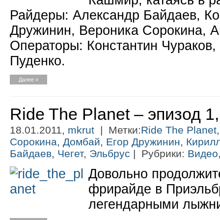
Кашмир, катаясь в р
Райдеры: Александр Байдаев, Кон
Дружинин, Вероника Сорокина, А
Операторы: Константин Чураков, 
Пуденко.
Далее »
Ride The Planet – эпизод 
18.01.2011,
mkrut
| Метки:
Ride The Planet
Сорокина
,
Домбай
,
Егор Дружинин
,
Кирил
Байдаев
,
Чегет
,
Эльбрус
| Рубрики:
Видео
Довольно продолжит
фрирайде в Приэльб
легендарными лыжни