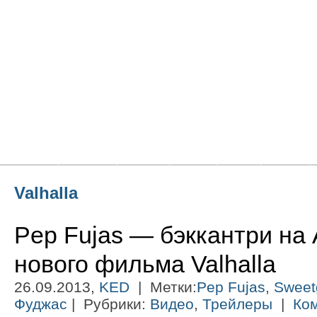
Главная
Новости
Статьи
Блоги
Фото
Видео
Valhalla
Pep Fujas — бэккантри на
нового фильма Valhalla
26.09.2013,
KED
| Метки:
Pep Fujas
,
Sweet
Фуджас
| Рубрики:
Видео
,
Трейлеры
|
Ком