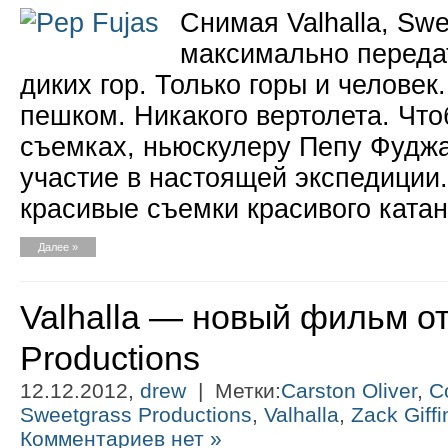
Снимая Valhalla, Swe
максимально переда
диких гор. Только горы и человек
пешком. Никакого вертолета. Что
съемках, ньюскулеру Пепу Фудж
участие в настоящей экспедиции.
красивые съемки красивого катан
Далее »
Valhalla — новый фильм о
Productions
12.12.2012,
drew
| Метки:
Carston Oliver
,
C
Sweetgrass Productions
,
Valhalla
,
Zack Giffi
Комментариев нет »