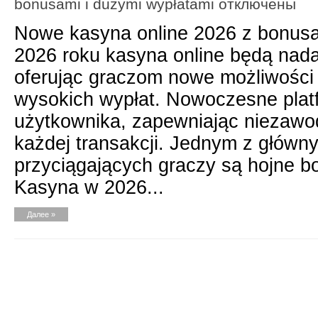
bonusami i dużymi wypłatami
отключены
Nowe kasyna online 2026 z bonusa
2026 roku kasyna online będą nad
oferując graczom nowe możliwości
wysokich wypłat. Nowoczesne plat
użytkownika, zapewniając niezawo
każdej transakcji. Jednym z główn
przyciągających graczy są hojne bo
Kasyna w 2026...
Далее »