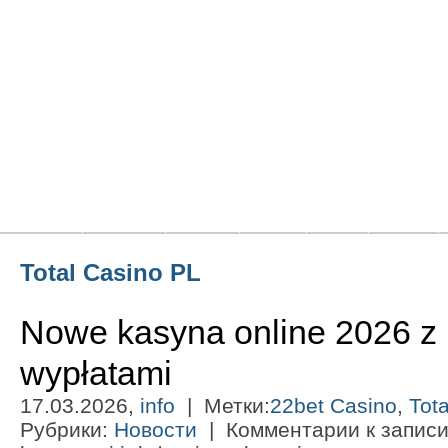
Главная
Новости
Статьи
Блоги
Фото
Видео
Total Casino PL
Nowe kasyna online 2026 z
wypłatami
17.03.2026,
info
| Метки:
22bet Casino
,
Tot
Рубрики:
Новости
|
Комментарии
к записи