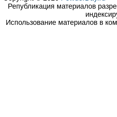
Републикация материалов разре
индексир
Использование материалов в ком