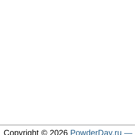
Copyright © 2026
PowderDay.ru — 