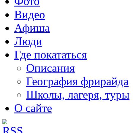
Фото
Видео
Афиша
Люди
Где покататься
Описания
География фрирайда
Школы, лагеря, туры
О сайте