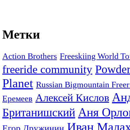
Метки
Action Brothers
Freeskiing World To
Powder
freeride community
Planet
Russian Bigmountain Freer
Ан
Алексей Кислов
Еремеев
Аня Орло
Британишский
Иван Мала
Егор Дружинин