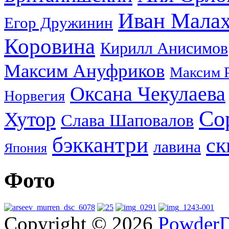
Иван Мала
Егор Дружинин
Коровина
Кирилл Анисимов
Максим Ануфриков
Максим 
Оксана Чекулаева
Норвегия
Со
Хутор
Слава Шаповалов
бэккантри
ск
лавина
Япония
Фото
Copyright © 2026
PowderD