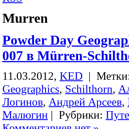
Murren
Powder Day Geograph
007 в Mürren-Schilt
11.03.2012,
KED
| Метки
Geographics
,
Schilthorn
,
А
Логинов
,
Андрей Арсеев
,
Малюгин
| Рубрики:
Путе
Комментариев нет »