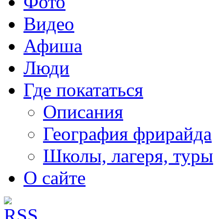
Фото
Видео
Афиша
Люди
Где покататься
Описания
География фрирайда
Школы, лагеря, туры
О сайте