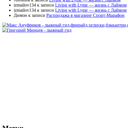
izmailov134
к записи
Living with Lyme — жизнь с Лаймом
izmailov134
к записи
Living with Lyme — жизнь с Лаймом
Димон
к записи
Распродажа в магазине Спорт-Марафон
Метки