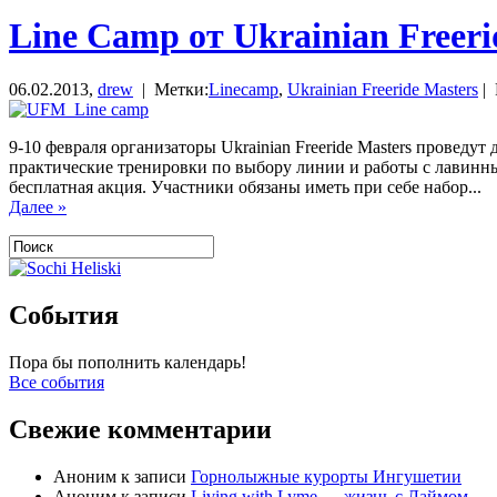
Line Camp от Ukrainian Freer
06.02.2013,
drew
| Метки:
Linecamp
,
Ukrainian Freeride Masters
| 
9-10 февраля организаторы Ukrainian Freeride Masters провед
практические тренировки по выбору линии и работы с лавинным
бесплатная акция. Участники обязаны иметь при себе набор...
Далее »
События
Пора бы пополнить календарь!
Все события
Свежие комментарии
Аноним
к записи
Горнолыжные курорты Ингушетии
Аноним
к записи
Living with Lyme — жизнь с Лаймом