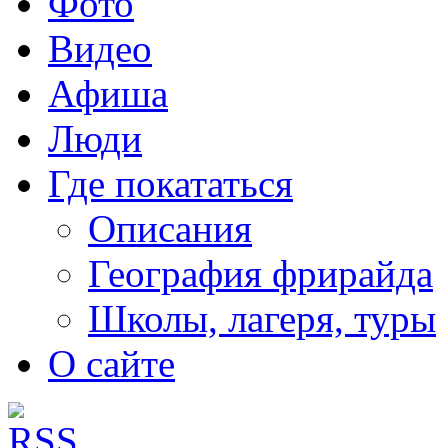
Фото
Видео
Афиша
Люди
Где покататься
Описания
География фрирайда
Школы, лагеря, туры
О сайте