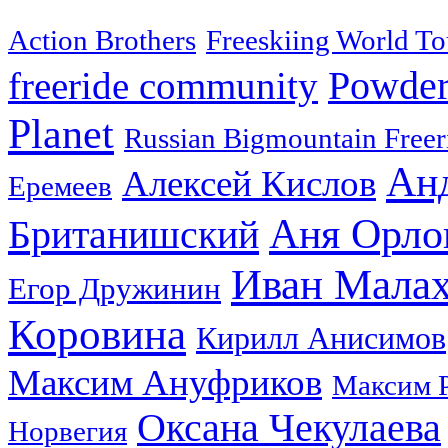
Action Brothers
Freeskiing World To
Powder
freeride community
Planet
Russian Bigmountain Freer
Ан
Алексей Кислов
Еремеев
Аня Орло
Британишский
Иван Мала
Егор Дружинин
Коровина
Кирилл Анисимов
Максим Ануфриков
Максим 
Оксана Чекулаева
Норвегия