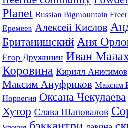
Planet
Russian Bigmountain Freer
Ан
Алексей Кислов
Еремеев
Аня Орло
Британишский
Иван Мала
Егор Дружинин
Коровина
Кирилл Анисимов
Максим Ануфриков
Максим 
Оксана Чекулаева
Норвегия
Со
Хутор
Слава Шаповалов
бэккантри
ск
лавина
Япония