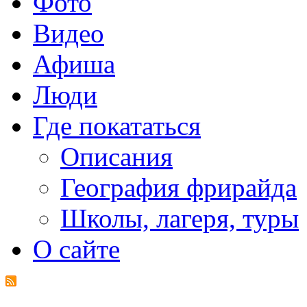
Фото
Видео
Афиша
Люди
Где покататься
Описания
География фрирайда
Школы, лагеря, туры
О сайте