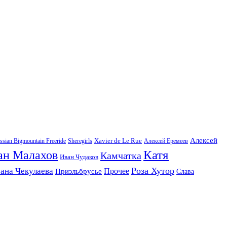
Алексей
Xavier de Le Rue
ssian Bigmountain Freeride
Sheregirls
Алексей Еремеев
Катя
ан Малахов
Камчатка
Иван Чудаков
Роза Хутор
ана Чекулаева
Прочее
Приэльбрусье
Слава