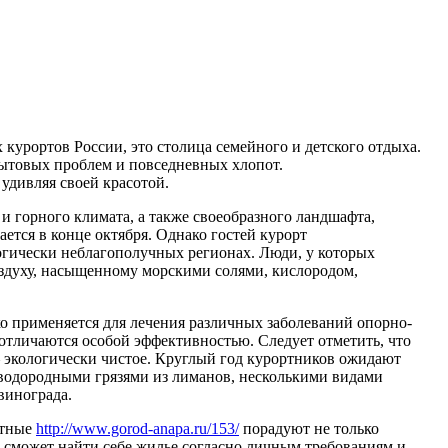
 курортов России, это столица семейного и детского отдыха.
 бытовых проблем и повседневных хлопот.
 удивляя своей красотой.
и горного климата, а также своеобразного ландшафта,
ется в конце октября. Однако гостей курорт
огически неблагополучных регионах. Люди, у которых
оздуху, насыщенному морскими солями, кислородом,
о применяется для лечения различных заболеваний опорно-
е отличаются особой эффективностью. Следует отметить, что
 – экологически чистое. Круглый год курортников ожидают
водородными грязями из лиманов, несколькими видами
винограда.
стные
http://www.gorod-anapa.ru/153/
порадуют не только
сможет найти себе жилье согласно личным требованиям и