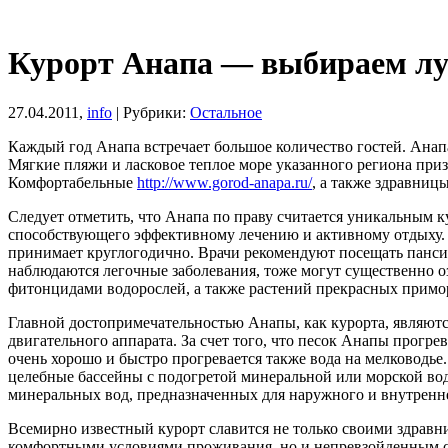
Курорт Анапа — выбираем л
27.04.2011,
info
| Рубрики:
Остальное
Каждый год Анапа встречает большое количество гостей. Анапа
Мягкие пляжи и ласковое теплое море указанного региона приз
Комфортабельные
http://www.gorod-anapa.ru/
, а также здравниц
Следует отметить, что Анапа по праву считается уникальным к
способствующего эффективному лечению и активному отдыху. Ка
принимает круглогодично. Врачи рекомендуют посещать пансио
наблюдаются легочные заболевания, тоже могут существенно о
фитонцидами водорослей, а также растений прекрасных примо
Главной достопримечательностью Анапы, как курорта, являют
двигательного аппарата. За счет того, что песок Анапы прогре
очень хорошо и быстро прогревается также вода на мелководье.
целебные бассейны с подогретой минеральной или морской во
минеральных вод, предназначенных для наружного и внутренн
Всемирно известный курорт славится не только своими здрав
комфортными условиями проживания, но и непревзойденным с