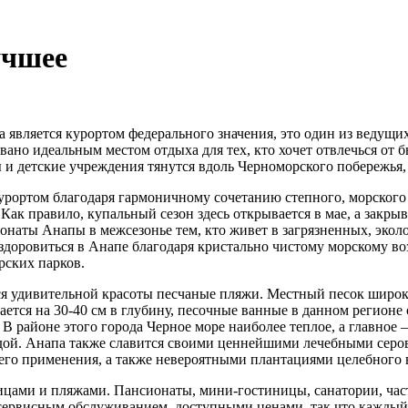
учшее
 является курортом федерального значения, это один из ведущих
вано идеальным местом отдыха для тех, кто хочет отвлечься от
ы и детские учреждения тянутся вдоль Черноморского побережья,
урортом благодаря гармоничному сочетанию степного, морского 
к правило, купальный сезон здесь открывается в мае, а закрыва
наты Анапы в межсезонье тем, кто живет в загрязненных, экол
здоровиться в Анапе благодаря кристально чистому морскому в
рских парков.
ся удивительной красоты песчаные пляжи. Местный песок широк
вается на 30-40 см в глубину, песочные ванные в данном регион
 В районе этого города Черное море наиболее теплое, а главное
дой. Анапа также славится своими ценнейшими лечебными серо
его применения, а также невероятными плантациями целебного 
ницами и пляжами. Пансионаты, мини-гостиницы, санатории, ча
ервисным обслуживанием, доступными ценами, так что каждый 