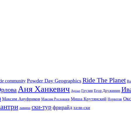
Ride The Planet
Powder Day Geographics
ide community
Ru
Аня Ханкевич
Ив
Орлова
Грузия
Егор Дружинин
Архыз
а
Окс
Максим Ануфриков
Миша Крутянский
Максим Рословцев
Норвегия
кантри
ски-тур
фрирайд
хели-ски
лавина