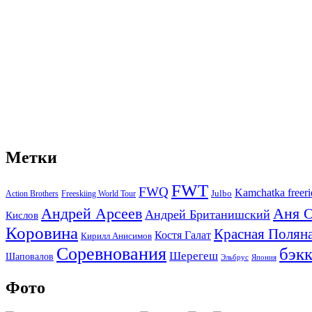
Метки
FWT
FWQ
Kamchatka freer
Julbo
Action Brothers
Freeskiing World Tour
Аня 
Андрей Арсеев
Андрей Британишский
Кислов
Коровина
Красная Полян
Костя Галат
Кирилл Анисимов
Соревнования
бэк
Шерегеш
Шаповалов
Эльбрус
Япония
Фото