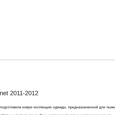
и
Фото
Видео
Афиша
Люди
Где покататься
О
net 2011-2012
подготовила новую коллекцию одежды, предназначенной для лыжн