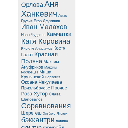
Аня
Орлова
Ханкевич
Архыз
Грузия
Егор Дружинин
Иван Малахов
Камчатка
Иван Чудаков
Катя Коровина
Костя
Кирилл Анисимов
Красная
Галат
Поляна
Максим
Ануфриков
Максим
Миша
Рословцев
Крутянский
Норвегия
Оксана Чекулаева
Прочее
Приэльбрусье
Роза Хутор
Слава
Шаповалов
Соревнования
Шерегеш
Эльбрус
Япония
бэккантри
лавина
ски-тур
фрирайд