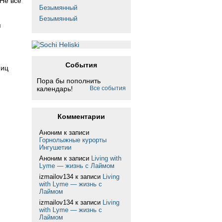
Не все
Безымянный
Безымянный
я
События
ниц
Пора бы пополнить
календарь!
Все события
Комментарии
Аноним
к записи
Горнолыжные курорты
Ингушетии
Аноним
к записи
Living with
Lyme — жизнь с Лаймом
izmailov134
к записи
Living
with Lyme — жизнь с
Лаймом
izmailov134
к записи
Living
with Lyme — жизнь с
Лаймом