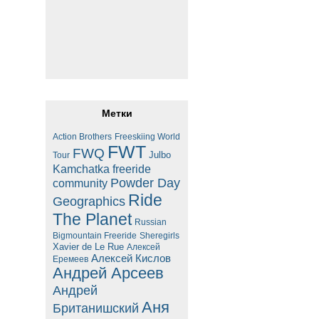
Метки
Action Brothers
Freeskiing World
FWT
FWQ
Julbo
Tour
Kamchatka freeride
Powder Day
community
Ride
Geographics
The Planet
Russian
Bigmountain Freeride
Sheregirls
Xavier de Le Rue
Алексей
Алексей Кислов
Еремеев
Андрей Арсеев
Андрей
Аня
Британишский