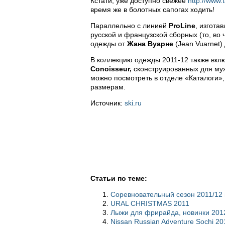
Кстати, уже доступно свежее
http://www.t
время же в болотных сапогах ходить!
Параллельно с линией
ProLine
, изгота
русской и французской сборных (то, во
одежды от
Жана Вуарне
(Jean Vuarnet)
В коллекцию одежды 2011-12 также вкл
Conoisseur,
сконструированных для муж
можно посмотреть в отделе «Каталоги»
размерам.
Источник:
ski.ru
Статьи по теме:
Соревновательный сезон 2011/12 
URAL CHRISTMAS 2011
Лыжи для фрирайда, новинки 2012
Nissan Russian Adventure Sochi 20