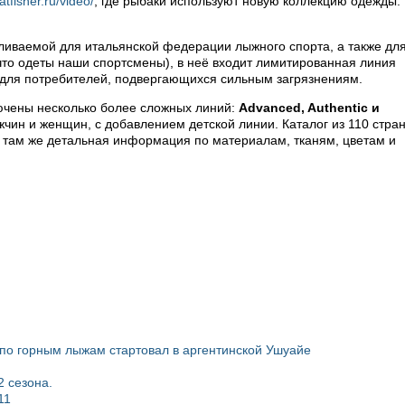
atfisher.ru/video/
, где рыбаки используют новую коллекцию одежды. 
вливаемой для итальянской федерации лыжного спорта, а также дл
 что одеты наши спортсмены), в неё входит лимитированная линия
 для потребителей, подвергающихся сильным загрязнениям.
ючены несколько более сложных линий:
Advanced, Authentic и
чин и женщин, с добавлением детской линии. Каталог из 110 стра
, там же детальная информация по материалам, тканям, цветам и
по горным лыжам стартовал в аргентинской Ушуайе
 сезона.
11