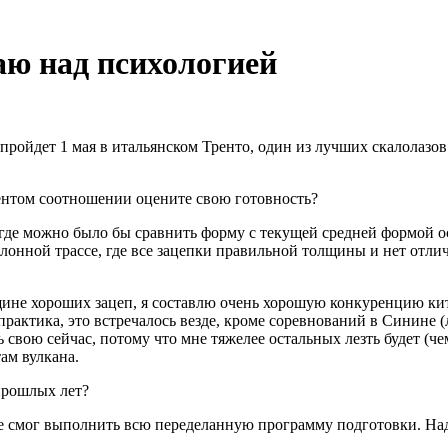
аю над психологией
 пройдет 1 мая в итальянском Тренто, один из лучших скалолаз
ентом соотношении оцените свою готовность?
, где можно было бы сравнить форму с текущей средней формой 
алонной трассе, где все зацепки правильной толщины и нет отл
щине хороших зацеп, я составлю очень хорошую конкуренцию кит
т практика, это встречалось везде, кроме соревнований в Синине
ь свою сейчас, потому что мне тяжелее остальных лезть будет (ч
там вулкана.
прошлых лет?
е смог выполнить всю переделанную программу подготовки. Наде