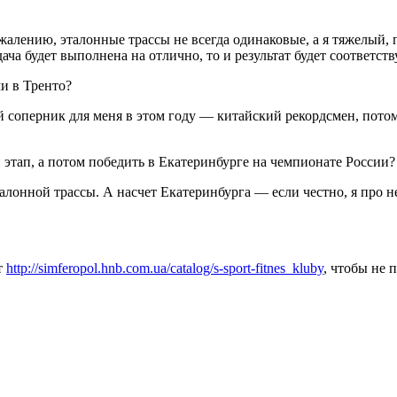
лению, эталонные трассы не всегда одинаковые, а я тяжелый, по
дача будет выполнена на отлично, то и результат будет соответс
и в Тренто?
 соперник для меня в этом году — китайский рекордсмен, потом
тап, а потом победить в Екатеринбурге на чемпионате России?
алонной трассы. А насчет Екатеринбурга — если честно, я про н
т
http://simferopol.hnb.com.ua/catalog/s-sport-fitnes_kluby
, чтобы не 