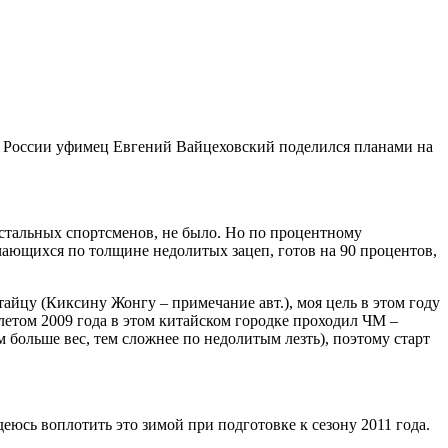
ов России уфимец Евгений Вайцеховский поделился планами на
остальных спортсменов, не было. Но по процентному
ичающихся по толщине недолитых зацеп, готов на 90 процентов,
айцу (Киксину Жонгу – примечание авт.), моя цель в этом году
 (летом 2009 года в этом китайском городке проходил ЧМ –
ем больше вес, тем сложнее по недолитым лезть), поэтому старт
юсь воплотить это зимой при подготовке к сезону 2011 года.