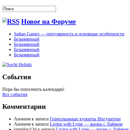
Новое на Форуме
Sultan Games — популярность и основные особенности
Безымянный
Безымянный
Безымянный
Безымянный
События
Пора бы пополнить календарь!
Все события
Комментарии
Аноним
к записи
Горнолыжные курорты Ингушетии
Аноним
к записи
Living with Lyme — жизнь с Лаймом
izmailov134
к записи
Living with Lyme — жизнь с Лаймом