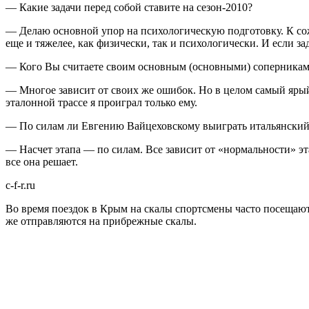
— Какие задачи перед собой ставите на сезон-2010?
— Делаю основной упор на психологическую подготовку. К сожа
еще и тяжелее, как физически, так и психологически. И если за
— Кого Вы считаете своим основным (основными) соперникам
— Многое зависит от своих же ошибок. Но в целом самый ярый
эталонной трассе я проиграл только ему.
— По силам ли Евгению Вайцеховскому выиграть итальянский э
— Насчет этапа — по силам. Все зависит от «нормальности» эт
все она решает.
c-f-r.ru
Во время поездок в Крым на скалы спортсмены часто посещаю
же отправляются на прибрежные скалы.