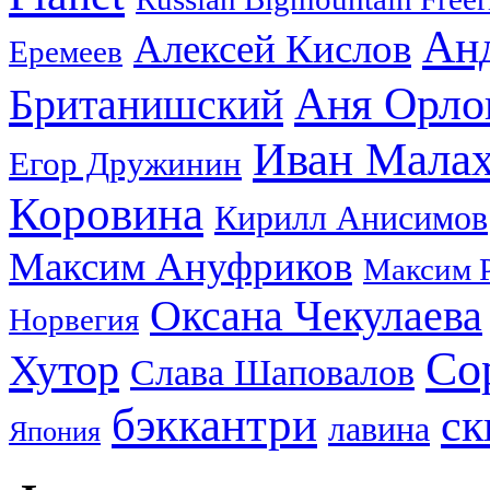
Ан
Алексей Кислов
Еремеев
Аня Орло
Британишский
Иван Мала
Егор Дружинин
Коровина
Кирилл Анисимов
Максим Ануфриков
Максим 
Оксана Чекулаева
Норвегия
Со
Хутор
Слава Шаповалов
бэккантри
ск
лавина
Япония