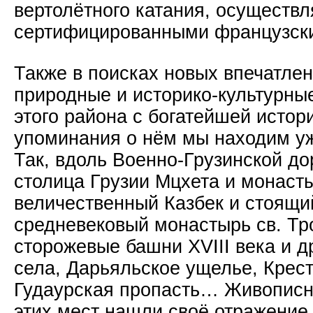
вертолётного катания, осуществл
сертифицированными французски
Также в поисках новых впечатле
природные и историко-культурны
этого района с богатейшей истор
упоминания о нём мы находим уж
Так, вдоль Военно-Грузинской до
столица Грузии Мцхета и монасты
величественный Казбек и стоящий
средневековый монастырь св. Тр
сторожевые башни XVIII века и 
села, Дарьяльское ущелье, Крес
Гудаурская пропасть… Живописн
этих мест нашли своё отражение 