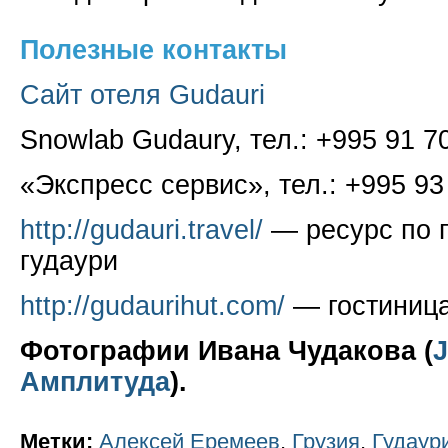
Полезные контакты
Сайт отеля Gudauri
Snowlab Gudaury, тел.: +995 91 7
«Экспресс сервис», тел.: +995 93
http://gudauri.travel/
— ресурс по п
гудаури
http://gudaurihut.com/
— гостиниц
Фотографии Ивана Чудакова (
J
Амплитуда
).
Метки:
Алексей Еремеев
,
Грузия
,
Гудаур