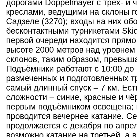
дорогами Doppelmayer с трёх- и
креслами, ведущими на склоны го
Садзеле (3270); входы на них об
бесконтактными турникетами Ski
первой очереди находится прямо 
высоте 2000 метров над уровнем
склонов, таким образом, превыша
Подъёмники работают с 10:00 до 
размеченных и подготовленных тр
самый длинный спуск – 7 км. Ест
сложности – синие, красные и чё
первым подъёмником освещена; 
проводится вечернее катание. Се
продолжается с декабря по апрел
возможно катание на третьей, а 