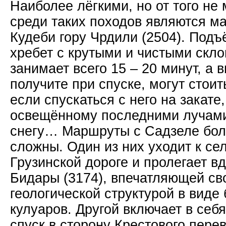
Наиболее лёгкими, но от того не
среди таких походов являются м
Кудеби гору Чрдили (2504). Подъ
хребет с крутыми и чистыми скл
занимает всего 15 – 20 минут, а 
получите при спуске, могут стоит
если спускаться с него на закате
освещённому последними лучами
снегу… Маршруты с Садзеле бол
сложны. Один из них уходит к се
Грузинской дороге и пролегает в
Бидары (3174), впечатляющей св
геологической структурой в виде
кулуаров. Другой включает в себ
спуск в сторону Крестового пере