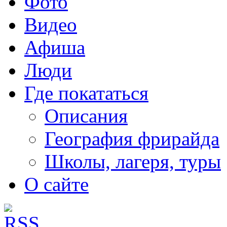
Фото
Видео
Афиша
Люди
Где покататься
Описания
География фрирайда
Школы, лагеря, туры
О сайте