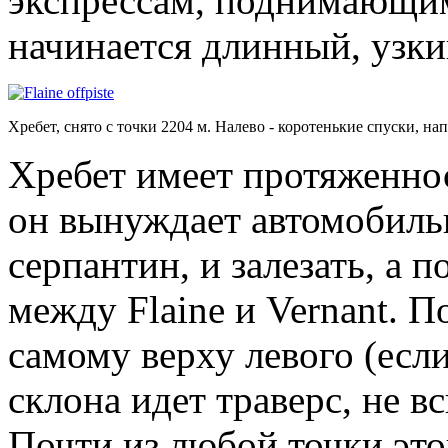
экспрессам, поднимающим 
начинается длинный, узки
Хребет, снято с точки 2204 м. Налево - коротенькие спуски, напр
Хребет имеет протяженно
он вынуждает автомобиль
серпантин, и залезать, а п
между Flaine и Vernant. П
самому верху левого (есл
склона идет траверс, не 
Почти из любой точки это