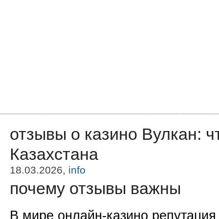
Главная
Новости
Статьи
Блоги
Фото
Видео
отзывы о казино Вулкан: чт
Казахстана
18.03.2026,
info
почему отзывы важны
В мире онлайн‑казино репутация 