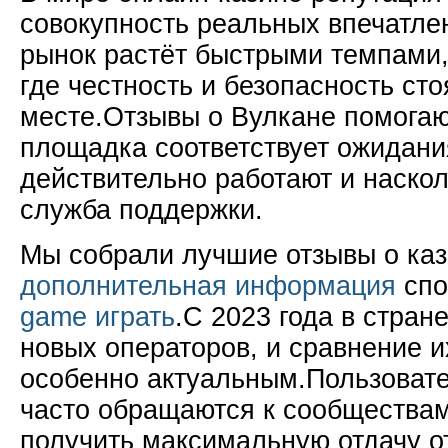
совокупность реальных впечатлен
рынок растёт быстрыми темпами,
где честность и безопасность ст
месте.Отзывы о Вулкане помогаю
площадка соответствует ожидани
действительно работают и наскол
служба поддержки.
Мы собрали лучшие отзывы о каз
дополнительная информация
спо
game играть
.С 2023 года в стран
новых операторов, и сравнение и
особенно актуальным.Пользовате
часто обращаются к сообществам,
получить максимальную отдачу от