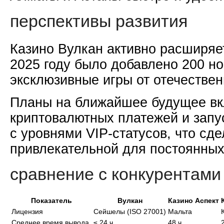
перспективы развития
Казино Вулкан активно расширяе
2025 году было добавлено 200 но
эксклюзивные игры от отечествен
Планы на ближайшее будущее вк
криптовалютных платежей и запу
с уровнями VIP‑статусов, что сде
привлекательной для постоянных
сравнение с конкурентами
Показатель
Вулкан
Казино Аспект
Лицензия
Сейшелы (ISO 27001)
Мальта
Среднее время вывода
≤ 24 ч
48 ч