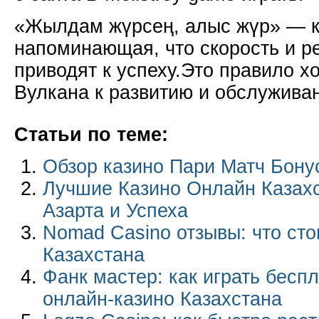
«Жылдам жүрсең, алыс жүр» — к
напоминающая, что скорость и р
приводят к успеху.Это правило х
Вулкана к развитию и обслужива
Статьи по теме:
Обзор казино Пари Матч Бонус
Лучшие Казино Онлайн Казахс
Азарта и Успеха
Nomad Casino отзывы: что сто
Казахстана
Фанк мастер: как играть бесп
онлайн‑казино Казахстана