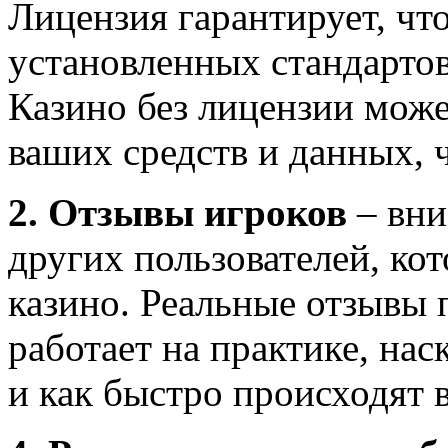
Лицензия гарантирует, чт
установленных стандартов
Казино без лицензии може
ваших средств и данных, 
2. Отзывы игроков
– вни
других пользователей, ко
казино. Реальные отзывы 
работает на практике, на
и как быстро происходят 