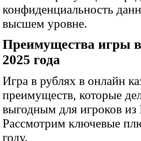
конфиденциальность данн
высшем уровне.
Преимущества игры в 
2025 года
Игра в рублях в онлайн к
преимуществ, которые де
выгодным для игроков из 
Рассмотрим ключевые плю
году.