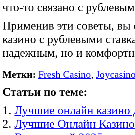
что-то связано с рублевы
Применив эти советы, вы
казино с рублевыми ставка
надежным, но и комфортн
Метки:
Fresh Casino
,
Joycasin
Статьи по теме:
Лучшие онлайн казино д
Лучшие Онлайн Казино