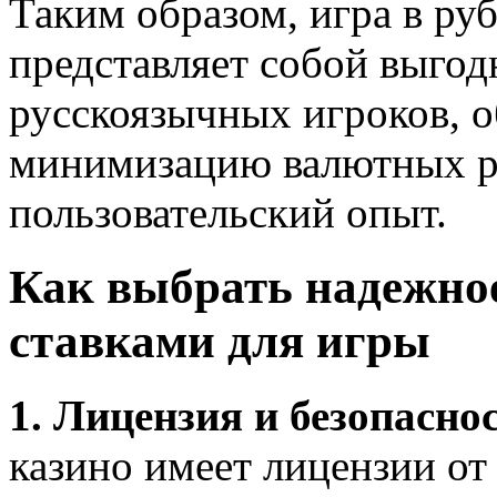
Таким образом, игра в руб
представляет собой выгод
русскоязычных игроков, о
минимизацию валютных р
пользовательский опыт.
Как выбрать надежное
ставками для игры
1. Лицензия и безопасно
казино имеет лицензии от