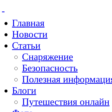
Главная
Новости
Статьи
Снаряжение
Безопасность
Полезная информаци
Блоги
Путешествия онлайн