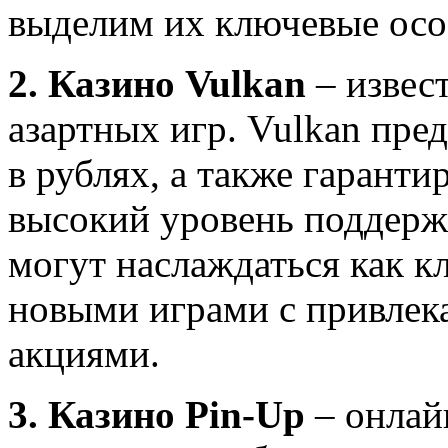
выделим их ключевые осо
2. Казино Vulkan
– извес
азартных игр. Vulkan пре
в рублях, а также гаранти
высокий уровень поддерж
могут наслаждаться как к
новыми играми с привлек
акциями.
3. Казино Pin-Up
– онлайн