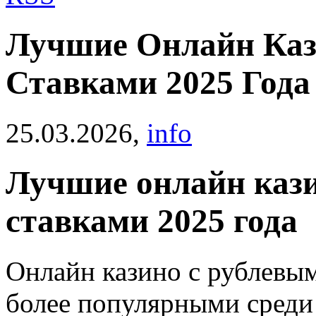
Лучшие Онлайн Каз
Ставками 2025 Года
25.03.2026,
info
Лучшие онлайн каз
ставками 2025 года
Онлайн казино с рублевым
более популярными среди 