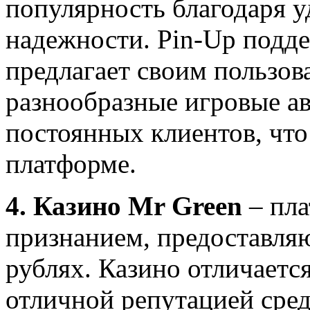
популярность благодаря 
надежности. Pin-Up подде
предлагает своим пользов
разнообразные игровые ав
постоянных клиентов, что
платформе.
4. Казино Mr Green
– пл
признанием, предоставля
рублях. Казино отличаетс
отличной репутацией сред