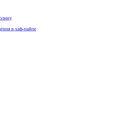
долину
дения в хаф-пайпе