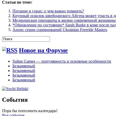
Статьи по теме:
Питание в горах: о чем важно помнить?
Крупный осколок швейцарского Айгера может упасть в 
Медицинские препараты в жизни современной женщины
*Обновление по состоянию* Sarah Burke в коме после па
Анонс серии соревнований Ukrainian Freeride Masters
Новое на Форуме
Sultan Games — популярность и основные особенности
Безымянный
Безымянный
Безымянный
Безымянный
События
Пора бы пополнить календарь!
Все события