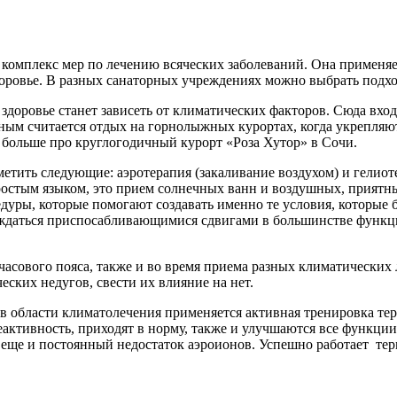
 комплекс мер по лечению всяческих заболеваний. Она применя
оровье. В разных санаторных учреждениях можно выбрать подхо
доровье станет зависеть от климатических факторов. Сюда входи
езным считается отдых на горнолыжных курортах, когда укрепл
больше про круглогодичный курорт «Роза Хутор» в Сочи.
тить следующие: аэротерапия (закаливание воздухом) и гелиоте
Простым языком, это прием солнечных ванн и воздушных, приятн
уры, которые помогают создавать именно те условия, которые 
овождаться приспосабливающимися сдвигами в большинстве фун
 часового пояса, также и во время приема разных климатически
ских недугов, свести их влияние на нет.
я в области климатолечения применяется активная тренировка т
активность, приходят в норму, также и улучшаются все функции
ще и постоянный недостаток аэроионов. Успешно работает терм