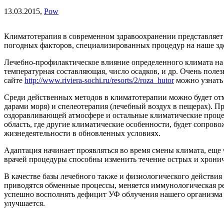
13.03.2015,
Pow
Климатотерапия в современном здравоохранении представляет
погодных факторов, специализированных процедур на наше зд
Лечебно-профилактическое влияние определенного климата на з
температурная составляющая, число осадков, и др. Очень пол
сайте
http://www.riviera-sochi.ru/resorts/2/roza_hutor
можно узнать 
Среди действенных методов в климатотерапии можно будет отме
дарами моря) и спелеотерапия (лечебный воздух в пещерах). 
оздоравливающей атмосфере и остальные климатические процед
область, где другие климатические особенности, будет сопр
жизнедеятельности в обновленных условиях.
Адаптация начинает проявляться во время смены климата, еще
врачей процедуры способны изменить течение острых и хрониче
В качестве базы лечебного также и физиологического действи
приводятся обменные процессы, меняется иммунологическая ре
успешно восполнять дефицит УФ облучения нашего организма е
улучшается.