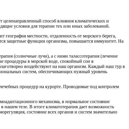
ет целенаправленный способ влияния климатических и
дящие условия для терапии тех или иных заболеваний.
т география местности, отдаленность от морского берега,
яются защитные функции организма, повышается иммунитет. На
рапия (солнечные лучи), а с ними талассотерапия (лечение
ые процедуры в морской воде, спокойный сон в
благотворно воздействуют на наш организм. Каждый наш тур в
кциональных систем, обеспечивающих нужный уровень
х лечебных процедур на курорте. Проводимые под контролем
ермоадаптационного механизма, в нормальное состояние
 в нашем теле. В итоге климатотерапия дает возможность
орегуляция, состояние всех органов и систем значительно