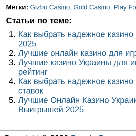
Метки:
Gizbo Casino
,
Gold Casino
,
Play Fo
Статьи по теме:
Как выбрать надежное казино 
2025
Лучшие онлайн казино для игр
Лучшие казино Украины для иг
рейтинг
Как выбрать надежное казино
ставок
Лучшие Онлайн Казино Украи
Выигрышей 2025