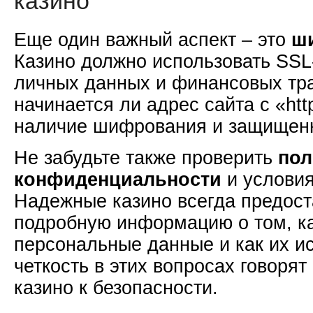
казино
Еще один важный аспект – это
ш
Казино должно использовать SS
личных данных и финансовых тра
начинается ли адрес сайта с «htt
наличие шифрования и защищенн
Не забудьте также проверить
пол
конфиденциальности
и условия
Надежные казино всегда предост
подробную информацию о том, к
персональные данные и как их ис
четкость в этих вопросах говорят
казино к безопасности.