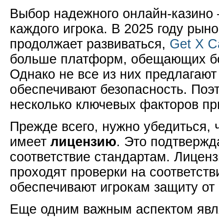
Выбор надежного онлайн-казино 
каждого игрока. В 2025 году рыно
продолжает развиваться,
Get X C
больше платформ, обещающих б
Однако не все из них предлагают
обеспечивают безопасность. Поэ
несколько ключевых факторов пр
Прежде всего, нужно убедиться, 
имеет
лицензию
. Это подтвержд
соответствие стандартам. Лице
проходят проверки на соответств
обеспечивают игрокам защиту от
Еще одним важным аспектом явл