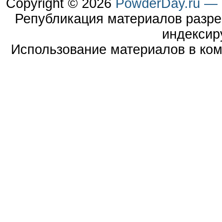
Copyright © 2026
PowderDay.ru — 
Републикация материалов разре
индексир
Использование материалов в ком