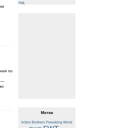
ом
ания по
: —
ко
Метки
Action Brothers
Freeskiing World