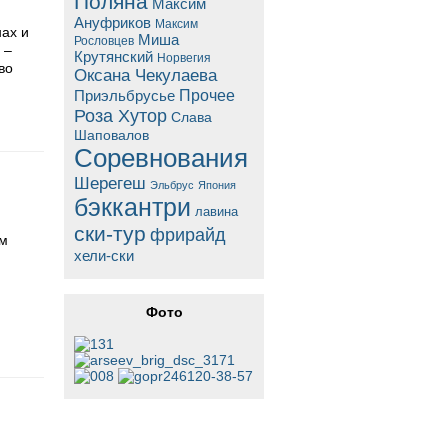
Поляна
Максим
Ануфриков
Максим
нах и
Миша
Рословцев
 –
Крутянский
Норвегия
во
Оксана Чекулаева
Прочее
Приэльбрусье
Роза Хутор
Слава
Шаповалов
Соревнования
Шерегеш
Эльбрус
Япония
бэккантри
лавина
ски-тур
фрирайд
ам
хели-ски
Фото