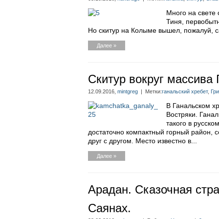
Много на свете
Тиня, первобытн
Но скитур на Колыме вышел, пожалуй, 
Далее »
Скитур вокруг массива 
12.09.2016,
mintgreg
| Метки:
ганальский хребет
,
Гр
В Ганальском хр
Востряки. Ганал
такого в русско
достаточно компактный горный район, 
друг с другом. Место известно в...
Далее »
Арадан. Сказочная стра
Саянах.