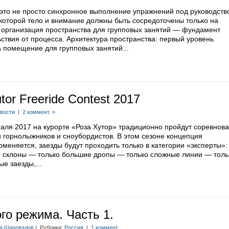
это не просто синхронное выполнение упражнений под руководств
 которой тело и внимание должны быть сосредоточены только на
 организация пространства для групповых занятий — фундамент
ствия от процесса. Архитектура пространства: первый уровень
помещение для групповых занятий...
or Freeride Contest 2017
вости
|
2 коммент. »
раля 2017 на курорте «Роза Хутор» традиционно пройдут соревнов
 горнолыжников и сноубордистов. В этом сезоне концепция
меняется, заезды будут проходить только в категории «эксперты»
е склоны — только большие дропы — только сложные линии — толь
е заезды,...
ого режима. Часть 1.
а Шаповалов
| Рубрики:
Россия
|
1 коммент.