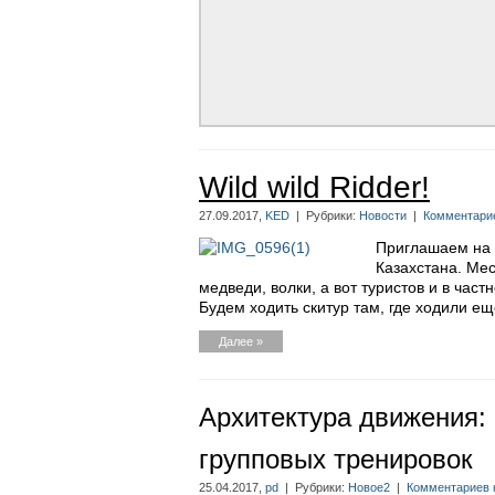
Wild wild Ridder!
27.09.2017,
KED
| Рубрики:
Новости
|
Комментарие
Приглашаем на о
Казахстана. Мес
медведи, волки, а вот туристов и в час
Будем ходить скитур там, где ходили еще
Далее »
Архитектура движения: 
групповых тренировок
25.04.2017,
pd
| Рубрики:
Новое2
|
Комментариев 