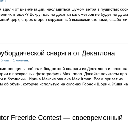
нт. »
я вдали от цивилизации, насладиться шумом ветра в пушистых сос
нних пташек? Вокруг вас на десятки километров не будет ни души
омный цирк, с трех сторон окруженный высокими стенами, с заботли
убордической снаряги от Декатлона
:
Блоги
|
1 коммент.
кие женщины набрали бюджетной снаряги из Декатлона и шлют н
ории в прекрасных фотографиях Max Irman. Давайте почитаем про
ки и ботиночки. Ирина Максимова aka Max Irman: Всем привет из
м об обуви, которую использую на склонах Горной Шории. Живя на
tor Freeride Contest — своевременный