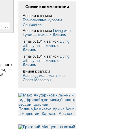
.
Свежие комментарии
Аноним
к записи
Горнолыжные курорты
Ингушетии
еред
Аноним
к записи
Living with
Lyme — жизнь с Лаймом
izmailov134
к записи
Living
with Lyme — жизнь с
Лаймом
izmailov134
к записи
Living
with Lyme — жизнь с
очного
Лаймом
си,
Димон
к записи
ы!
Распродажа в магазине
Спорт-Марафон