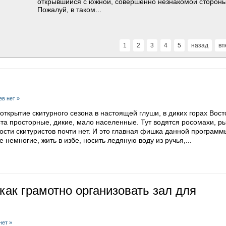
же ждёт фрирайдеров сейчас в Цейском...
открывшийся с южной, совершенно незнакомой стороны
Анисимов и Иван Малахов.
Пожалуй, в таком...
1
2
3
4
5
назад
вп
в нет »
ткрытие скитурного сезона в настоящей глуши, в диких горах Вост
та просторные, дикие, мало населенные. Тут водятся росомахи, ры
тности скитуристов почти нет. И это главная фишка данной программ
 немногие, жить в избе, носить ледяную воду из ручья,...
как грамотно организовать зал для
нет »