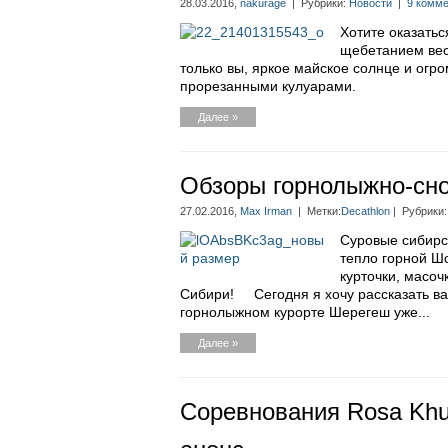
28.03.2016,
nakurage
| Рубрики:
Новости
|
9 комме
Хотите оказатьс
щебетанием весе
только вы, яркое майское солнце и огр
прорезанными кулуарами.
Далее »
Обзоры горнолыжно-сно
27.02.2016,
Max Irman
| Метки:
Decathlon
| Рубрики
Суровые сибирс
тепло горной Ш
курточки, масоч
Сибири! Сегодня я хочу рассказать ва
горнолыжном курорте Шерегеш уже...
Далее »
Соревнования Rosa Khu