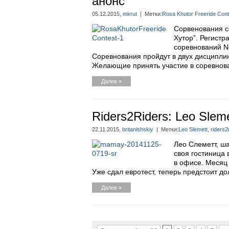
анонс
05.12.2015,
mkrut
| Метки:
Rosa Khutor Freeride Cont
Сорвенования со
Хутор”. Регистр
соревнований Ne
Соревнования пройдут в двух дисциплин
Желающие принять участие в соревнова
Далее »
Riders2Riders: Leo Sleme
22.11.2015,
britanishskiy
| Метки:
Leo Slemett
,
riders2
Лео Слеметт, ша
своя гостиница 
в офисе. Месяц 
Уже сдал евротест, теперь предстоит дол
Далее »