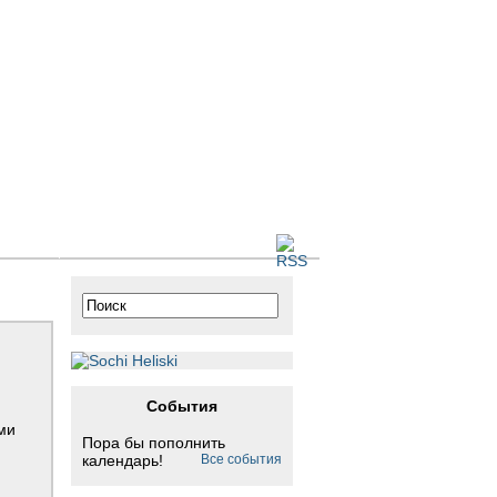
 сайте
ь
События
а
 и
ми
та
Пора бы пополнить
ию…
календарь!
Все события
я.