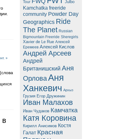
FWT
FWQ
Julbo
Tour
Kamchatka freeride
го
Powder Day
community
дии.
Ride
Geographics
The Planet
Russian
Bigmountain Freeride
Sheregirls
Xavier de Le Rue
Алексей
Алексей Кислов
Еремеев
Андрей Арсеев
нт. »
Андрей
Аня
Британишский
 (слова
Аня
Орлова
ющихся
Ханкевич
Архыз
Грузия
Егор Дружинин
Иван Малахов
Камчатка
Иван Чудаков
Катя Коровина
 в
Костя
Кирилл Анисимов
Красная
Галат