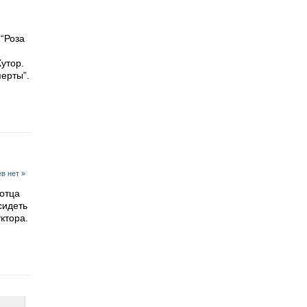
 “Роза
утор.
перты”.
в нет »
 отца
сидеть
ктора.