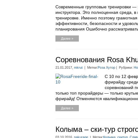
Современные групповые тренировки — 
инструктора. Это полноценная среда, в
тренировке. Именно поэтому грамотная
эффективности, безопасности и удоволь
планирования Ошибочно рассматривать 
Далее »
Соревнования Rosa Khut
21.01.2017,
mkrut
| Метки:
Роза Хутор
| Рубрики:
Но
C 10 по 12 фев
фрирайду среди
соревнований по
только топ прорайдеры — только круты
фрирайд! Отменяются квалификационны
Далее »
Колыма – ски-тур строг
03.10.2016,
nakurage
| Метки:
Колыма
,
скитур
,
Слав