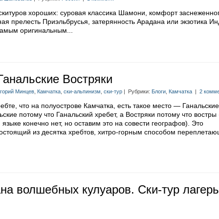
 скитуров хороших: суровая классика Шамони, комфорт заснеженно
ая прелесть Приэльбрусья, затерянность Арадана или экзотика Ин
самым оригинальным...
Ганальские Востряки
игорий Минцев
,
Камчатка
,
ски-альпинизм
,
ски-тур
| Рубрики:
Блоги
,
Камчатка
|
2 комме
ебте, что на полуострове Камчатка, есть такое место — Ганальские
ьские потому что Ганальский хребет, а Востряки потому что востры
м языке конечно нет, но оставим это на совести географов). Это
состоящий из десятка хребтов, хитро-горным способом переплета
на волшебных кулуаров. Ски-тур лагерь