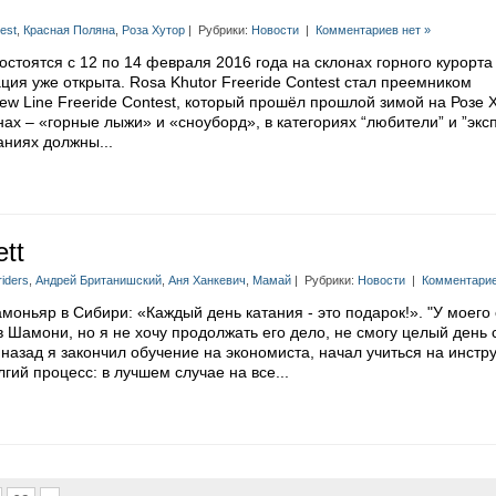
est
,
Красная Поляна
,
Роза Хутор
| Рубрики:
Новости
|
Комментариев нет »
стоятся с 12 по 14 февраля 2016 года на склонах горного курорта
ация уже открыта. Rosa Khutor Freeride Contest стал преемником
w Line Freeride Contest, который прошёл прошлой зимой на Розе Х
ах – «горные лыжи» и «сноуборд», в категориях “любители” и ”экс
ниях должны...
tt
riders
,
Андрей Британишский
,
Аня Ханкевич
,
Мамай
| Рубрики:
Новости
|
Комментарие
моньяр в Сибири: «Каждый день катания - это подарок!». "У моего
в Шамони, но я не хочу продолжать его дело, не смогу целый день 
назад я закончил обучение на экономиста, начал учиться на инстру
гий процесс: в лучшем случае на все...