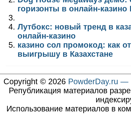
горизонты в онлайн‑казино 
Лутбокс: новый тренд в каз
онлайн‑казино
казино сол промокод: как о
выигрышу в Казахстане
Copyright © 2026
PowderDay.ru — 
Републикация материалов разре
индексир
Использование материалов в ком