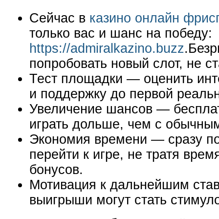
Сейчас в
казино онлайн фрис
только вас и шанс на победу:
https://admiralkazino.buzz
.Без
попробовать новый слот, не с
Тест площадки — оценить инт
и поддержку до первой реальн
Увеличение шансов — беспла
играть дольше, чем с обычны
Экономия времени — сразу п
перейти к игре, не тратя врем
бонусов.
Мотивация к дальнейшим ста
выигрыши могут стать стимуло