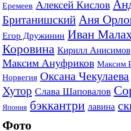
Ан
Алексей Кислов
Еремеев
Аня Орло
Британишский
Иван Мала
Егор Дружинин
Коровина
Кирилл Анисимов
Максим Ануфриков
Максим 
Оксана Чекулаева
Норвегия
Со
Хутор
Слава Шаповалов
бэккантри
ск
лавина
Япония
Фото