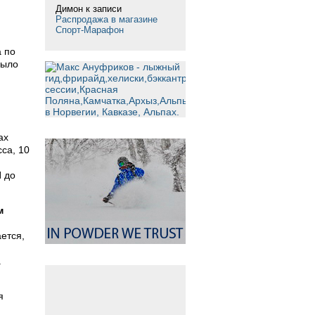
Димон
к записи
Распродажа в магазине
Спорт-Марафон
а по
было
ах
са, 10
И до
м
ется,
.
я