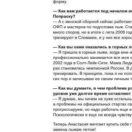
форму.
— Как вам работается под началом 
Попраску?
— А с женской сборной сейчас работают
ОФП и мастеров по подготовке лыж. Ста
много споров, но в итоге с лета 2008 г
тренируют в Словакии, и у них все хоро
— Как вы сами оказались в горных 
— Я пришла в горные лыжи, когда мне и
профессионально занимается вся моя с
2002 года в Солт-Лейк-Сити. Мама Люд
раз становилась чемпионкой России. В д
тренировать. В принципе, пока я не по
сих пор я записываю ее своим личным 
— Как вы думаете, в чем проблема 
уровне уже долгое время оставляют
— Я думаю, мы ничем не хуже остальных
а проблемы на официальных стартах св
прогрессируем, но надо работать еще и
Психологически я еще не всегда чувств
Теперь Анастасия мечтает купить себе
замена лыжам летом!