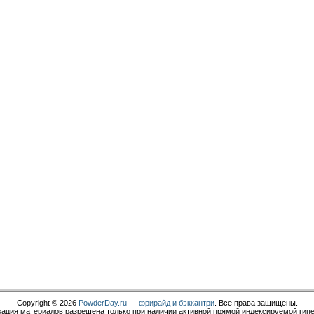
Copyright © 2026
PowderDay.ru — фрирайд и бэккантри
. Все права защищены.
ация материалов разрешена только при наличии активной прямой индексируемой гип