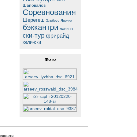
Шаповалов
Соревнования
Шерегеш
Эльбрус
Япония
бэккантри
лавина
ски-тур
фрирайд
хели-ски
Фото
ерссылки.