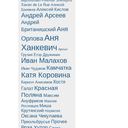
Bigmountain Freeride
Sheregirls
Xavier de Le Rue
Алексей
Алексей Кислов
Еремеев
Андрей Арсеев
Андрей
Аня
Британишский
Аня
Орлова
Ханкевич
Архыз
Грузия
Егор Дружинин
Иван Малахов
Камчатка
Иван Чудаков
Катя Коровина
Костя
Кирилл Анисимов
Красная
Галат
Поляна
Максим
Ануфриков
Максим
Миша
Рословцев
Крутянский
Норвегия
Оксана Чекулаева
Прочее
Приэльбрусье
Роза Хутор
Слава