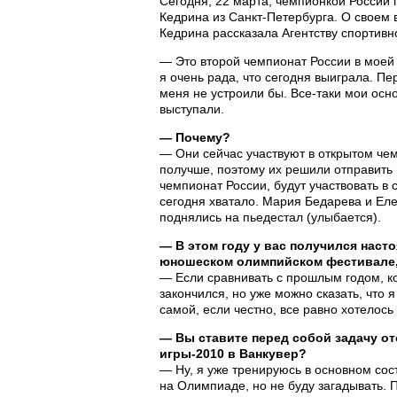
Сегодня, 22 марта, чемпионкой России 
Кедрина из Санкт-Петербурга. О своем
Кедрина рассказала Агентству спортив
— Это второй чемпионат России в моей
я очень рада, что сегодня выиграла. Пе
меня не устроили бы. Все-таки мои осн
выступали.
— Почему?
— Они сейчас участвуют в открытом чем
получше, поэтому их решили отправить 
чемпионат России, будут участвовать в 
сегодня хватало. Мария Бедарева и Еле
поднялись на пьедестал (улыбается).
— В этом году у вас получился наст
юношеском олимпийском фестивале, 
— Если сравнивать с прошлым годом, ко
закончился, но уже можно сказать, что 
самой, если честно, все равно хотелось
— Вы ставите перед собой задачу о
игры-2010 в Ванкувер?
— Ну, я уже тренируюсь в основном сос
на Олимпиаде, но не буду загадывать. 