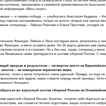
по горнолыжному спорту в супергиганте стала 16-летняя Анастасия
 выступлении, тренировках и семейной преемственности Анастасия
ной информации «Весь спорт».
 жизни — и первая победа, — улыбнулась Анастасия Кедрина. – Ко
ред стартом настраивалась только на золото, второе или третье ме
овные соперницы – Ляйсан Раянова и Елена Простева, сегодня не
пионате Франции. Ляйсан и Лена постарше меня, результаты у них
во Францию, а меня оставить дома. Но 26 марта девочки уже прие
слаломе-гиганте и в слаломе. Но и без них, скажу, соперниц у меня
на Яковишина также тренируются в составе сборной России. С ни
оящий прорыв в результатах – четвертое место на Европейско
шестое – на юниорском первенстве мира.
нечно, сезон у меня получился очень удачный. Правда, он еще не
я выполнила все задачи, какие ставили передо мной тренеры. Хотя 
 немного большего.
тобраться во взрослый состав сборной России на Олимпийск
таве взрослой сборной России. Конечно, готовлю себя бороться за 
Посмотрим, как сложится летняя подготовка, какую получится набра