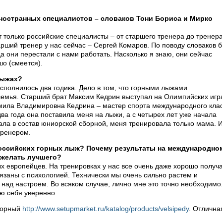
иностранных специалистов – словаков Тони Бориса и Мирко
 только российские специалисты – от старшего тренера до тренер
рший тренер у нас сейчас – Сергей Комаров. По поводу словаков 
ода они перестали с нами работать. Насколько я знаю, они сейчас
шо (смеется).
лыжах?
сполнилось два годика. Дело в том, что горными лыжами
емья. Старший брат Максим Кедрин выступал на Олимпийских игр
мила Владимировна Кедрина – мастер спорта международного клас
ва года она поставила меня на лыжи, а с четырех лет уже начала
пала в состав юниорской сборной, меня тренировала только мама. 
тренером.
российских горных лыж? Почему результаты на международно
 желать лучшего?
 европейцев. На тренировках у нас все очень даже хорошо получа
язаны с психологией. Технически мы очень сильно растем и
 над настроем. Во всяком случае, лично мне это точно необходимо
ую себя уверенно.
 горный
http://www.setupmarket.ru/katalog/products/velsipedy
. Отлична