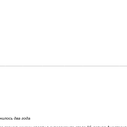
и
Фото
Видео
Афиша
Люди
Где покататься
О
нилось два года