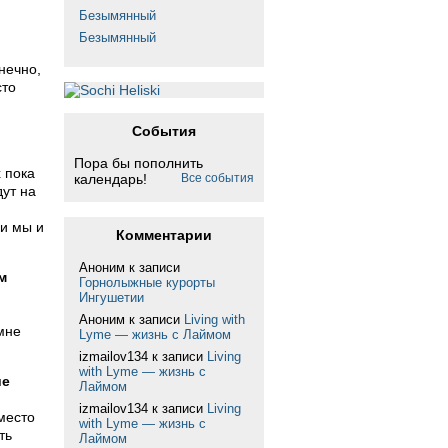
Безымянный
Безымянный
нечно,
сто
События
Пора бы пополнить
 пока
календарь!
Все события
дут на
ми мы и
Комментарии
Аноним
к записи
м
Горнолыжные курорты
Ингушетии
Аноним
к записи
Living with
мне
Lyme — жизнь с Лаймом
izmailov134
к записи
Living
with Lyme — жизнь с
ие
Лаймом
izmailov134
к записи
Living
место
with Lyme — жизнь с
ть
Лаймом