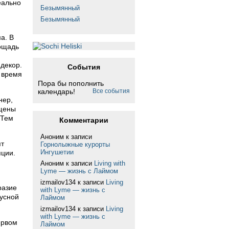
еально
Безымянный
Безымянный
а. В
ощадь
декор.
События
 время
Пора бы пополнить
календарь!
Все события
нер,
ащены
 Тем
Комментарии
Аноним
к записи
ят
Горнолыжные курорты
Ингушетии
пции.
Аноним
к записи
Living with
Lyme — жизнь с Лаймом
izmailov134
к записи
Living
разие
with Lyme — жизнь с
кусной
Лаймом
izmailov134
к записи
Living
with Lyme — жизнь с
ервом
Лаймом