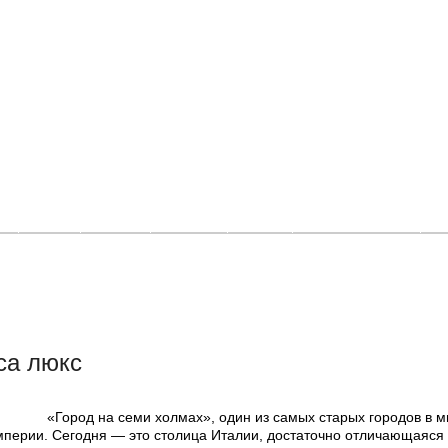
и
Фото
Видео
Афиша
Люди
Где покататься
О
са люкс
«Город на семи холмах», один из самых старых городов в м
перии. Сегодня — это столица Италии, достаточно отличающаяся 