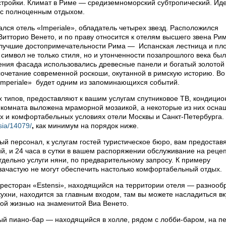
стройки. Климат в Риме — средиземноморский субтропический. Ид
 с полноценным отдыхом.
ся отель «Imperiale», обладатель четырех звезд. Расположился
Витторио Венето, и по праву относится к отелям высшего звена Рим
— лучшие достопримечательности Рима — Испанская лестница и пл
символ не только стиля, но и утонченности позапрошлого века был
ния фасада использовались древесные панели и богатый золотой 
очетание современной роскоши, окутанной в римскую историю. Во
mperiale» будет одним из запоминающихся событий.
 типов, предоставляют к вашим услугам спутниковое ТВ, кондицио
я комната выложена мраморной мозаикой, а некоторые из них осн
ых и комфортабельных условиях отели Москвы
и Санкт-Петербурга.
sia/14079/
,
как минимум на порядок ниже.
ый персонал, к услугам гостей туристическое бюро, вам предостав
, и 24 часа в сутки в вашем распоряжении обслуживание на реце
тдельно услуги няни, по предварительному запросу. К примеру
зачастую не могут обеспечить настолько комфортабельный отдых.
ресторан «Estensi», находящийся на территории отеля — разнооб
ухни, находится за главным входом, там вы можете насладиться в
кой жизнью на знаменитой Виа Венето.
ый пиано-бар — находящийся в холле, рядом с лобби-баром, на п