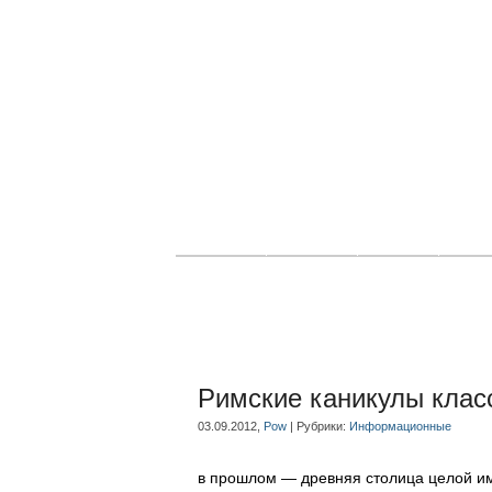
Главная
Новости
Статьи
Блог
Римские каникулы клас
03.09.2012,
Pow
| Рубрики:
Информационные
в прошлом — древняя столица целой им