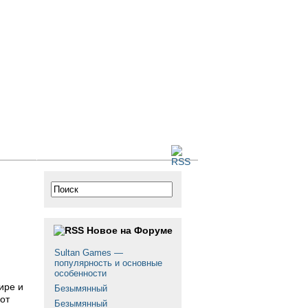
 сайте
Новое на Форуме
Sultan Games —
популярность и основные
особенности
ире и
Безымянный
от
Безымянный