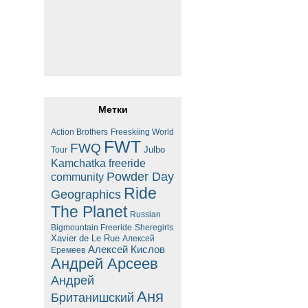
Метки
Action Brothers
Freeskiing World
FWT
FWQ
Julbo
Tour
Kamchatka freeride
Powder Day
community
Ride
Geographics
The Planet
Russian
Bigmountain Freeride
Sheregirls
Xavier de Le Rue
Алексей
Алексей Кислов
Еремеев
Андрей Арсеев
Андрей
Аня
Британишский