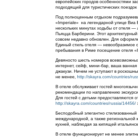
европейских городов особенностями за
подходящий для туристических поездок
Под полноценным отдыхом подразумевал
«Imperiale» на легендарной улице Виа 
нескольких минутах ходьбы от отеля 
Пьяцца Барберини. Этот архитектурный 
совсем недавно обновлен. Для оформле
Единый стиль отеля — невообразимое с
пребывания в Риме посещение отеля «I
Девяносто шесть номеров всевозможных
интернет, сейф, мини-бар, ваша ванна
джакузи. Ничем не уступают в роскошн
не менее,
http://skayra.com/countries/rus
В отеле обслуживает гостей многоязычн
рекомендации по направлению экскурсий
Для гостей с детьми предоставляются о
http://skayra.com/countries/russia/14456/
Бесподобный элегантно стилизованный 
международной, а также региональной к
кухней, наблюдая за кипящей итальянс
В отеле функционирует не менее элитн