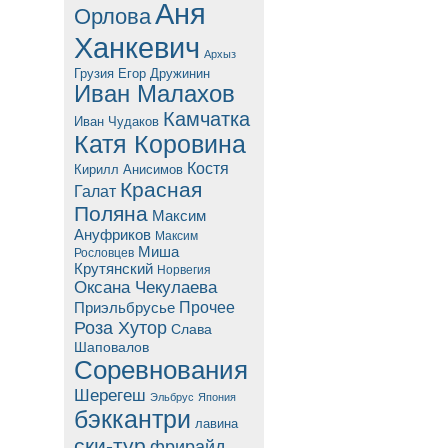
Аня
Орлова
Ханкевич
Архыз
Грузия
Егор Дружинин
Иван Малахов
Камчатка
Иван Чудаков
Катя Коровина
Костя
Кирилл Анисимов
Красная
Галат
Поляна
Максим
Ануфриков
Максим
Миша
Рословцев
Крутянский
Норвегия
Оксана Чекулаева
Прочее
Приэльбрусье
Роза Хутор
Слава
Шаповалов
Соревнования
Шерегеш
Эльбрус
Япония
бэккантри
лавина
ски-тур
фрирайд