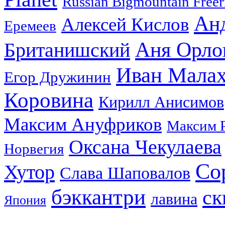
Russian Bigmountain Freer
Ан
Алексей Кислов
Еремеев
Аня Орло
Британишский
Иван Мала
Егор Дружинин
Коровина
Кирилл Анисимов
Максим Ануфриков
Максим 
Оксана Чекулаева
Норвегия
Со
Хутор
Слава Шаповалов
бэккантри
ск
лавина
Япония