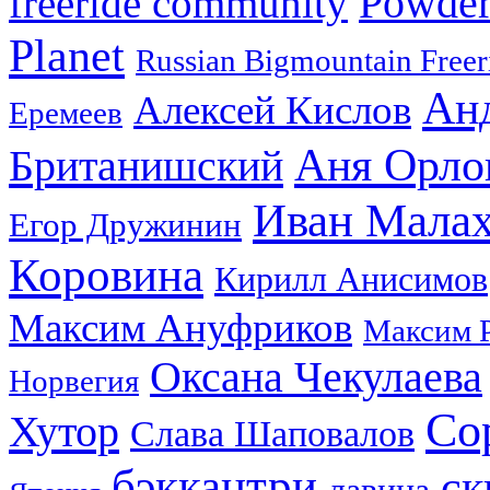
Powder
freeride community
Planet
Russian Bigmountain Freer
Ан
Алексей Кислов
Еремеев
Аня Орло
Британишский
Иван Мала
Егор Дружинин
Коровина
Кирилл Анисимов
Максим Ануфриков
Максим 
Оксана Чекулаева
Норвегия
Со
Хутор
Слава Шаповалов
бэккантри
ск