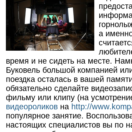
предост
информа
горнолыж
а именно
считает
любител
время и не сидеть на месте. Нам
Буковель большой компанией или
поездка осталась в вашей памят
обязательно сделайте видеозапис
фильму или клипу (на усмотрени
видеороликов
на
http://www.komp
популярное занятие. Воспользо
настоящих специалистов вы по н