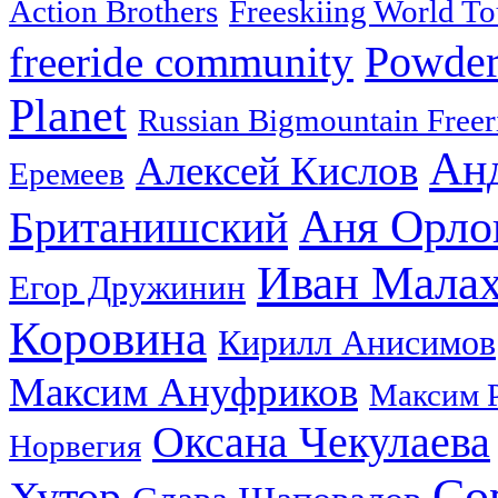
Action Brothers
Freeskiing World To
Powder
freeride community
Planet
Russian Bigmountain Freer
Ан
Алексей Кислов
Еремеев
Аня Орло
Британишский
Иван Мала
Егор Дружинин
Коровина
Кирилл Анисимов
Максим Ануфриков
Максим 
Оксана Чекулаева
Норвегия
Со
Хутор