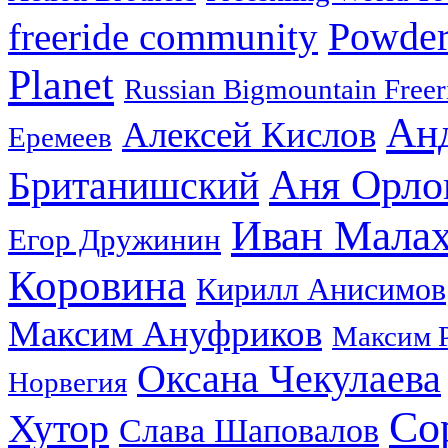
Powder
freeride community
Planet
Russian Bigmountain Freer
Ан
Алексей Кислов
Еремеев
Аня Орло
Британишский
Иван Мала
Егор Дружинин
Коровина
Кирилл Анисимов
Максим Ануфриков
Максим 
Оксана Чекулаева
Норвегия
Со
Хутор
Слава Шаповалов