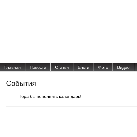
Главная
Новости
Статьи
Блоги
Фото
Видео
События
Пора бы пополнить календарь!