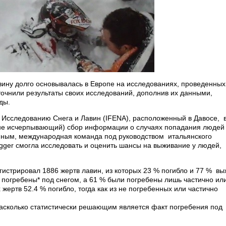
вину долго основывалась в Европе на исследованиях, проведенны
уточнили результаты своих исследований, дополнив их данными,
ды.
Исследованию Снега и Лавин (IFENA), расположенный в Давосе, 
 не исчерпывающий) сбор информации о случаях попадания людей
нным, международная команда под руководством итальянского
gger смогла исследовать и оценить шансы на выживание у людей,
егистрировал 1886 жертв лавин, из которых 23 % погибло и 77 % вы
погребены* под снегом, а 61 % были погребены лишь частично ил
жертв 52.4 % погибло, тогда как из не погребенных или частично
насколько статистически решающим является факт погребения под