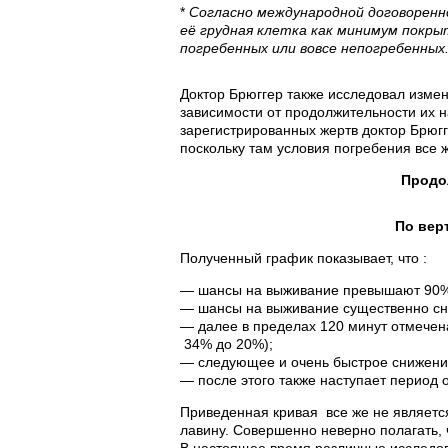
*
Согласно международной договоренн
её грудная клетка как минимум покры
погребенных или вовсе непогребенны
Доктор Брюггер также исследовал изме
зависимости от продолжительности их н
зарегистрированных жертв доктор Брюгг
поскольку там условия погребения все ж
Продо
По вер
Полученный график показывает, что :
— шансы на выживание превышают 90%, 
— шансы на выживание существенно сни
— далее в пределах 120 минут отмечен
34% до 20%);
— следующее и очень быстрое снижение
— после этого также наступает период 
Приведенная кривая все же не являетс
лавину. Совершенно неверно полагать, 