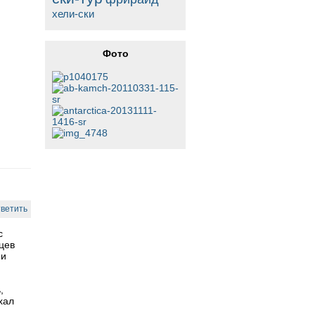
хели-ски
Фото
ветить
с
цев
ии
,
хал