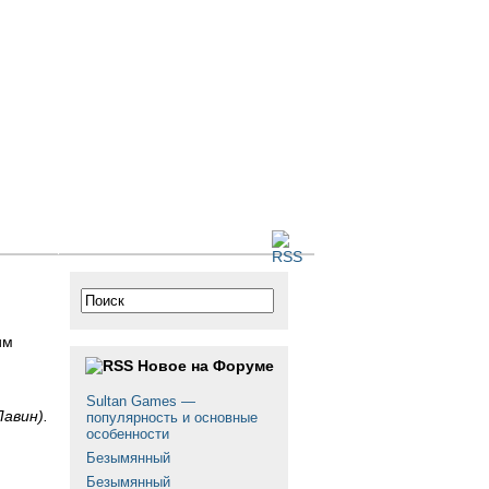
 сайте
им
Новое на Форуме
Sultan Games —
авин).
популярность и основные
особенности
Безымянный
Безымянный