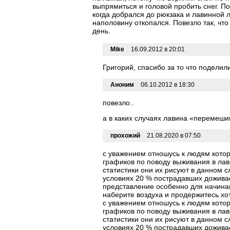
выпрямиться и головой пробить снег. По
когда добрался до рюкзака и лавинной 
наполовину откопался. Повезло так, что
день.
Mike
16.09.2012 в 20:01
Григорий, спасибо за то что поделил
Аноним
06.10.2012 в 18:30
повезло..
а в каких случаях лавина «перемеши
прохожий
21.08.2020 в 07:50
с уважением отношусь к людям котор
графиков по поводу выживания в лави
статистики они их рисуют в данном с
условиях 20 % пострадавших доживае
представление особенно для начинаю
наберите воздуха и продержитесь хот
с уважением отношусь к людям котор
графиков по поводу выживания в лави
статистики они их рисуют в данном с
условиях 20 % пострадавших доживае