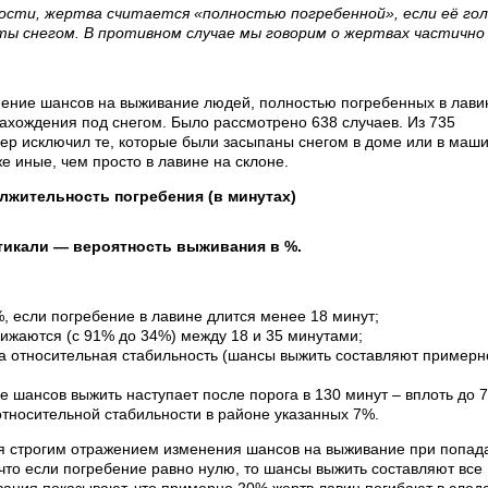
ости, жертва считается «полностью погребенной», если её гол
ты снегом. В противном случае мы говорим о жертвах частично
х.
нение шансов на выживание людей, полностью погребенных в лавин
ахождения под снегом. Было рассмотрено 638 случаев. Из 735
ер исключил те, которые были засыпаны снегом в доме или в маши
е иные, чем просто в лавине на склоне.
лжительность погребения (в минутах)
тикали — вероятность выживания в %.
если погребение в лавине длится менее 18 минут;
жаются (с 91% до 34%) между 18 и 35 минутами;
а относительная стабильность (шансы выжить составляют примерн
 шансов выжить наступает после порога в 130 минут – вплоть до 
относительной стабильности в районе указанных 7%.
я строгим отражением изменения шансов на выживание при попад
что если погребение равно нулю, то шансы выжить составляют все