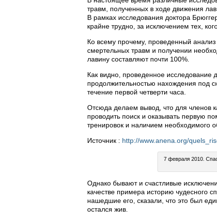
В настоящее время различные исследов
травм, полученных в ходе движения лави
В рамках исследования доктора Брюгге
крайне трудно, за исключением тех, ког
Ко всему прочему, проведенный анализ 
смертельных травм и получении необхо
лавину составляют почти 100%.
Как видно, проведенное исследование д
продолжительностью нахождения под сн
течение первой четверти часа.
Отсюда делаем вывод, что для членов 
проводить поиск и оказывать первую по
тренировок и наличием необходимого об
Источник :
http://www.anena.org/quels_ri
7 февраля 2010. Спа
Однако бывают и счастливые исключения.
качестве примера историю чудесного с
нашедшие его, сказали, что это был еди
остался жив.