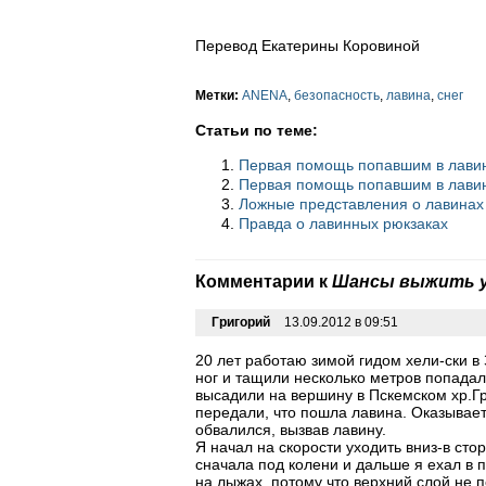
Перевод Екатерины Коровиной
Метки:
ANENA
,
безопасность
,
лавина
,
снег
Статьи по теме:
Первая помощь попавшим в лавин
Первая помощь попавшим в лавин
Ложные представления о лавинах
Правда о лавинных рюкзаках
Комментарии к
Шансы выжить у
Григорий
13.09.2012 в 09:51
20 лет работаю зимой гидом хели-ски в
ног и тащили несколько метров попадал
высадили на вершину в Пскемском хр.Гр
передали, что пошла лавина. Оказывает
обвалился, вызвав лавину.
Я начал на скорости уходить вниз-в сто
сначала под колени и дальше я ехал в 
на лыжах, потому что верхний слой не 