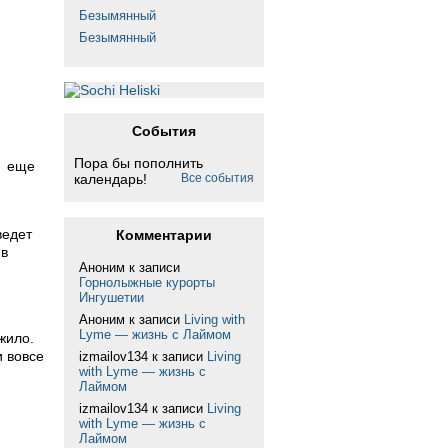
Безымянный
Безымянный
События
Пора бы пополнить
х еще
календарь!
Все события
ведет
Комментарии
 в
Аноним
к записи
Горнолыжные курорты
Ингушетии
Аноним
к записи
Living with
Lyme — жизнь с Лаймом
жило.
и вовсе
izmailov134
к записи
Living
with Lyme — жизнь с
Лаймом
izmailov134
к записи
Living
with Lyme — жизнь с
Лаймом