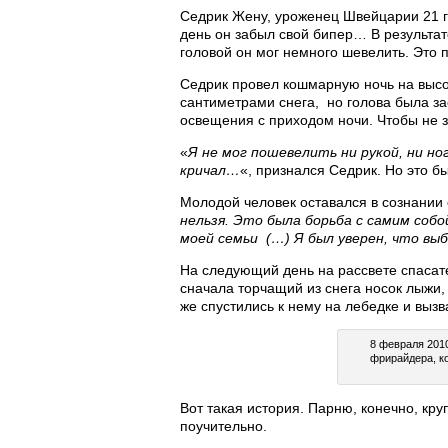
Седрик Жену, уроженец Швейцарии 21 го
день он забыл свой бипер… В результат
головой он мог немного шевелить. Это 
Седрик провел кошмарную ночь на высот
сантиметрами снега, но голова была за
освещения с приходом ночи. Чтобы не за
«
Я не мог пошевелить ни рукой, ни но
кричал…
«, признался Седрик. Но это б
Молодой человек оставался в сознании о
нельзя. Это была борьба с самим соб
моей семьи (…) Я был уверен, что выб
На следующий день на рассвете спасат
сначала торчащий из снега носок лыжи,
же спустились к нему на лебедке и выз
8 февраля 2010
фрирайдера, ко
Вот такая история. Парню, конечно, кру
поучительно.