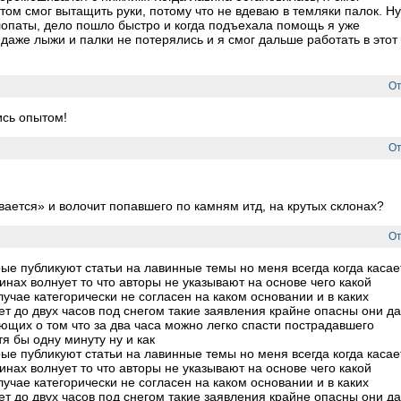
том смог вытащить руки, потому что не вдеваю в темляки палок. Ну
лопаты, дело пошло быстро и когда подъехала помощь я уже
 даже лыжи и палки не потерялись и я смог дальше работать в этот
От
ись опытом!
От
вается» и волочит попавшего по камням итд, на крутых склонах?
От
ые публикуют статьи на лавинные темы но меня всегда когда касае
нах волнует то что авторы не указывают на основе чего какой
лучае категорически не согласен на каком основании и в каких
т до двух часов под снегом такие заявления крайне опасны они д
щих о том что за два часа можно легко спасти пострадавшего
я бы одну минуту ну и как
ые публикуют статьи на лавинные темы но меня всегда когда касае
нах волнует то что авторы не указывают на основе чего какой
лучае категорически не согласен на каком основании и в каких
т до двух часов под снегом такие заявления крайне опасны они д