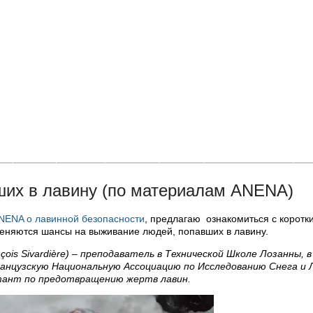
и
Фото
Видео
Афиша
Люди
Где покататься
О
их в лавину (по материалам ANENA)
NENA о лавинной безопасности
, предлагаю ознакомиться с коротк
изменяются шансы на выживание людей, попавших в лавину.
ois Sivardière) – преподаватель в Технической Школе Лозанны, в
анцузскую Национальную Ассоциацию по Исследованию Снега и Л
ьтант по предотвращению жертв лавин.