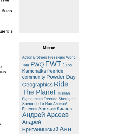
ствие
и было
шего в
Метки
в
Action Brothers
Freeskiing World
FWT
FWQ
Julbo
Tour
о
Kamchatka freeride
ных
Powder Day
community
Ride
Geographics
The Planet
Russian
Bigmountain Freeride
Sheregirls
Xavier de Le Rue
Алексей
Алексей Кислов
Еремеев
Андрей Арсеев
Андрей
к
Аня
Британишский