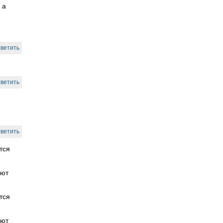
 а
ветить
ветить
ветить
тся
ают
тся
ают