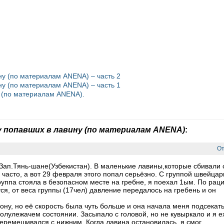
у (по материалам ANENA) – часть 2
у (по материалам ANENA) – часть 1
 (по материалам ANENA).
 попавших в лавину (по материалам ANENA)
:
От
 Зап.Тянь-шане(Узбекистан). В маленькие лавины,которые сбивали 
 часто, а вот 29 февраля этого попал серьёзно. С группой швейцар
уппа стояла в безопасном месте на гребне, я поехал 1ым. По рац
ся, от веса группы (17чел) давление передалось на гребень и он
рону, но её скорость была чуть больше и она начала меня подсекать
полулежачем состоянии. Засыпало с головой, но не кувыркало и я е
перемешивался с нижним. Когда лавина остановилась, я смог