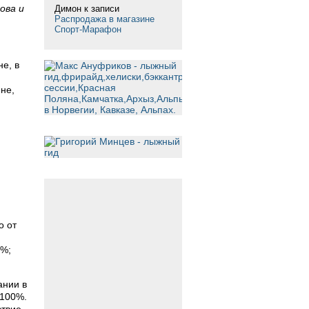
ова и
Димон
к записи
Распродажа в магазине
Спорт-Марафон
е, в
не,
о от
7%;
ании в
 100%.