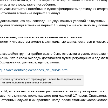
ания показывают, что примерно 20% жертв лавин погибают в след
ны, а не в результате погребения.
ра учитывать этих погибших и идентифицировать причину их смерт
о откопали в течение первых 18 минут.
доказывает, что при совпадении двух важных условий : отсутствии
димой помощи в течение первых 18 минут – шансы выжить у попав
оказывает, что шансы на выживание тесно связаны с
егом и что жертвы имеют максимальные шансы остаться в живых 
катающейся группы крайне важно быть готовыми и уметь оперативн
мощь. Что в свою очередь достигается путем регулярных и адекват
орудования: датчиков, щупов, лопат.
sques/accidentologie/chances_de_survie.html
сатели ищут пропавшего фрирайдера. Лавина была огромная, и в
тот день поиски не увенчались успехом...
 И, хоть на них и не нужно рассчитывать, не могу не привести в
пасения лыжника, пролежавшего под лавиной 17 часов. Спасатели,
нственный случай в их практике, когда после стольких часов челове