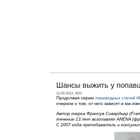
Главная
Новости
Статьи
Блог
Шансы выжить у попавш
12.09.2012,
KED
Продолжая серию
переводных статей A
очерком о том, от чего зависят и как 
Автор очерка Франсуа Сивардьер (Franç
течение 13 лет возглавлял ANENA (фр
С 2007 года преподаватель и консул