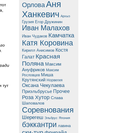
Аня
Орлова
тот
а,
Ханкевич
Архыз
Грузия
Егор Дружинин
Иван Малахов
Камчатка
Иван Чудаков
Катя Коровина
ого
Костя
.
Кирилл Анисимов
Красная
Галат
Поляна
Максим
 ради
Ануфриков
Максим
Миша
Рословцев
Крутянский
Норвегия
Оксана Чекулаева
 тут
Прочее
Приэльбрусье
Роза Хутор
Слава
Шаповалов
Соревнования
Шерегеш
Эльбрус
Япония
бэккантри
лавина
ски-тур
фрирайд