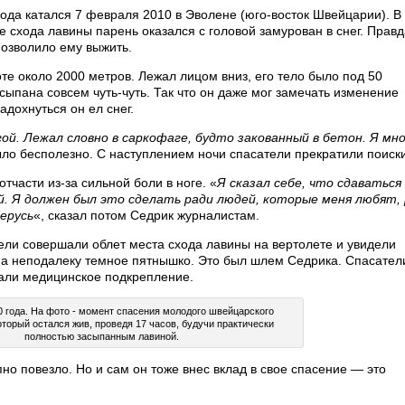
да катался 7 февраля 2010 в Эволене (юго-восток Швейцарии). В 
е схода лавины парень оказался с головой замурован в снег. Правд
позволило ему выжить.
е около 2000 метров. Лежал лицом вниз, его тело было под 50
сыпана совсем чуть-чуть. Так что он даже мог замечать изменение
дохнуться он ел снег.
гой. Лежал словно в саркофаге, будто закованный в бетон. Я мн
ыло бесполезно. С наступлением ночи спасатели прекратили поиски
тчасти из-за сильной боли в ноге. «
Я сказал себе, что сдаваться
ой. Я должен был это сделать ради людей, которые меня любят,
ерусь
«, сказал потом Седрик журналистам.
ели совершали облет места схода лавины на вертолете и увидели
 а неподалеку темное пятнышко. Это был шлем Седрика. Спасатели
вали медицинское подкрепление.
 года. На фото - момент спасения молодого швейцарского
торый остался жив, проведя 17 часов, будучи практически
полностью засыпанным лавиной.
пно повезло. Но и сам он тоже внес вклад в свое спасение — это